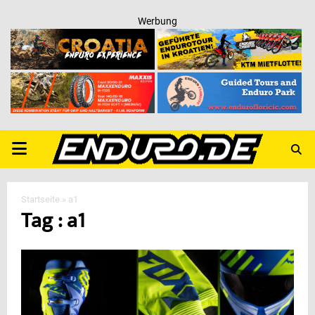
Werbung
PRIMARY
MENU
Startseite
»
a1
Tag : a1