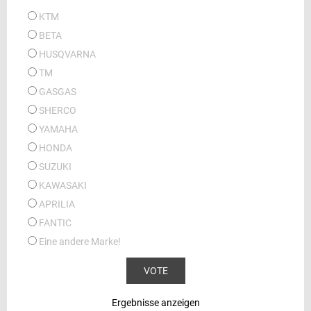
KTM
BETA
HUSQVARNA
TM
GASGAS
SHERCO
YAMAHA
HONDA
SUZUKI
KAWASAKI
APRILIA
FANTIC
Eine andere Marke!
Ergebnisse anzeigen