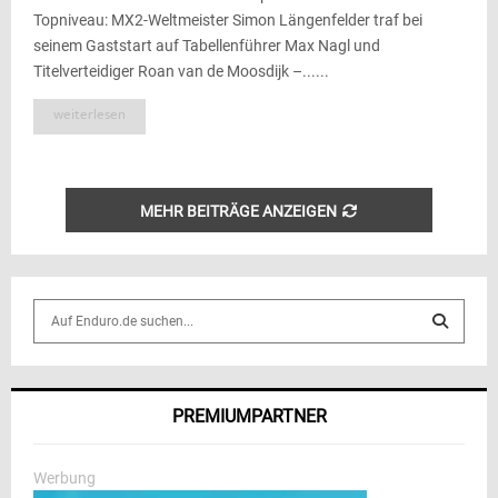
Topniveau: MX2-Weltmeister Simon Längenfelder traf bei
seinem Gaststart auf Tabellenführer Max Nagl und
Titelverteidiger Roan van de Moosdijk –......
weiterlesen
MEHR BEITRÄGE ANZEIGEN
S
e
a
S
r
c
E
PREMIUMPARTNER
h
f
A
o
Werbung
r