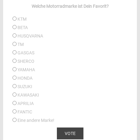
Welche Motorradmarke ist Dein Favorit?
KTM
BETA
HUSQVARNA
TM
GASGAS
SHERCO
YAMAHA
HONDA
SUZUKI
KAWASAKI
APRILIA
FANTIC
Eine andere Marke!