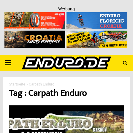
Werbung
PRIMARY
MENU
Startseite
»
Carpath Enduro
Tag : Carpath Enduro