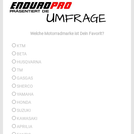
Welche Motorradmarke ist Dein Favorit?
KTM
BETA
HUSQVARNA
TM
GASGAS
SHERCO
YAMAHA
HONDA
SUZUKI
KAWASAKI
APRILIA