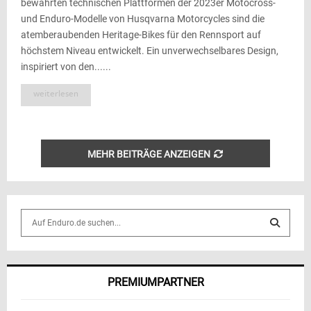
bewährten technischen Plattformen der 2023er Motocross-
und Enduro-Modelle von Husqvarna Motorcycles sind die
atemberaubenden Heritage-Bikes für den Rennsport auf
höchstem Niveau entwickelt. Ein unverwechselbares Design,
inspiriert von den......
weiterlesen
MEHR BEITRÄGE ANZEIGEN
S
e
a
S
r
c
E
PREMIUMPARTNER
h
f
A