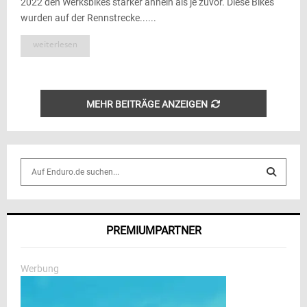
2022 den Werksbikes stärker ähneln als je zuvor. Diese Bikes
wurden auf der Rennstrecke......
weiterlesen
MEHR BEITRÄGE ANZEIGEN
S
e
a
S
r
c
E
PREMIUMPARTNER
h
f
A
o
Werbung
r
R
: