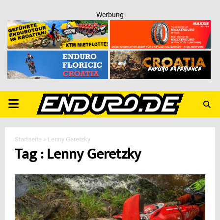
Werbung
PRIMARY
MENU
Startseite
»
Lenny Geretzky
Tag : Lenny Geretzky