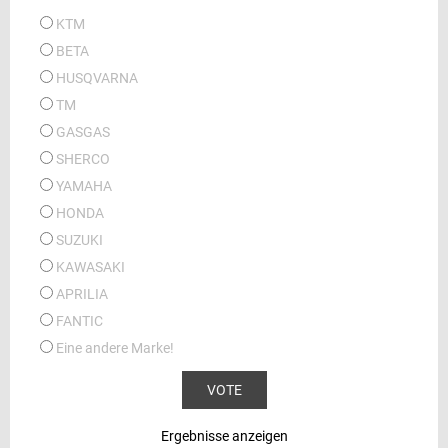
KTM
BETA
HUSQVARNA
TM
GASGAS
SHERCO
YAMAHA
HONDA
SUZUKI
KAWASAKI
APRILIA
FANTIC
Eine andere Marke!
Ergebnisse anzeigen