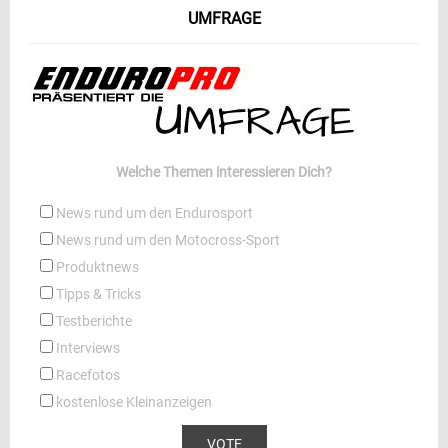
UMFRAGE
Welche Themen interessieren Dich?
News rund um den Endurosport
News rund um den Motocross-Sport
Produktnews
Tipps & Tricks
Testberichte
Interviews
Racefotos
kostenlose Kleinanzeigen