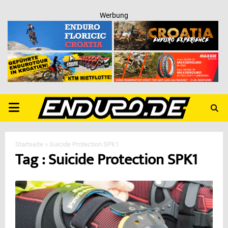
Werbung
PRIMARY
MENU
Startseite
»
Suicide Protection SPK1
Tag : Suicide Protection SPK1