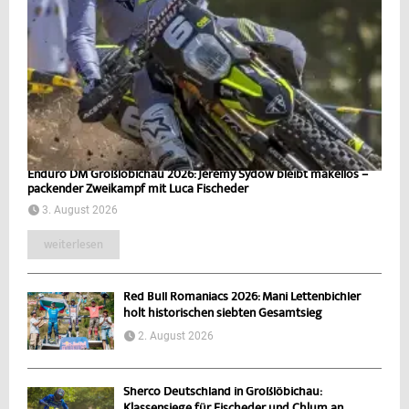
Enduro DM Großlöbichau 2026: Jeremy Sydow bleibt makellos –
packender Zweikampf mit Luca Fischeder
3. August 2026
weiterlesen
Red Bull Romaniacs 2026: Mani Lettenbichler
holt historischen siebten Gesamtsieg
2. August 2026
Sherco Deutschland in Großlöbichau:
Klassensiege für Fischeder und Chlum an