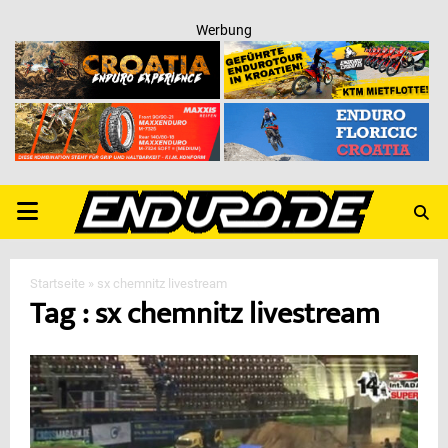
Werbung
PRIMARY
MENU
Startseite
»
sx chemnitz livestream
Tag : sx chemnitz livestream