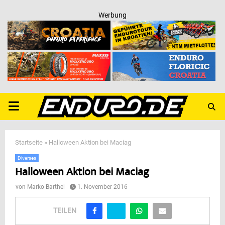
Werbung
PRIMARY
MENU
Startseite
»
Halloween Aktion bei Maciag
Diverses
Halloween Aktion bei Maciag
von
Marko Barthel
1. November 2016
TEILEN