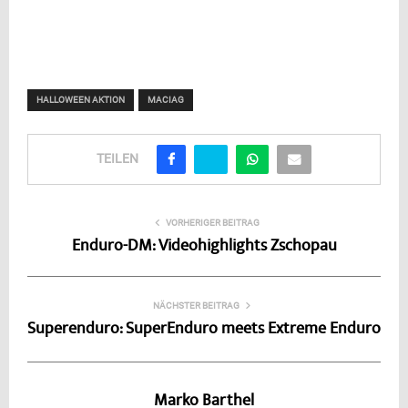
HALLOWEEN AKTION
MACIAG
TEILEN
VORHERIGER BEITRAG
Enduro-DM: Videohighlights Zschopau
NÄCHSTER BEITRAG
Superenduro: SuperEnduro meets Extreme Enduro
Marko Barthel