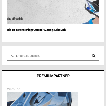
Job: Dein Herz schlägt Offroad? Maciag sucht Dich!
S
e
a
S
r
c
E
PREMIUMPARTNER
h
f
A
o
Werbung
r
R
:
C