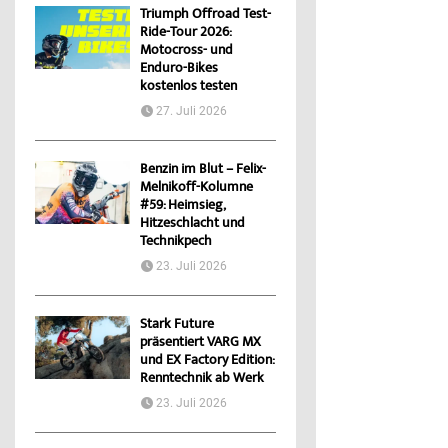
Triumph Offroad Test-
Ride-Tour 2026:
Motocross- und
Enduro-Bikes
kostenlos testen
27. Juli 2026
Benzin im Blut – Felix-
Melnikoff-Kolumne
#59: Heimsieg,
Hitzeschlacht und
Technikpech
23. Juli 2026
Stark Future
präsentiert VARG MX
und EX Factory Edition:
Renntechnik ab Werk
23. Juli 2026