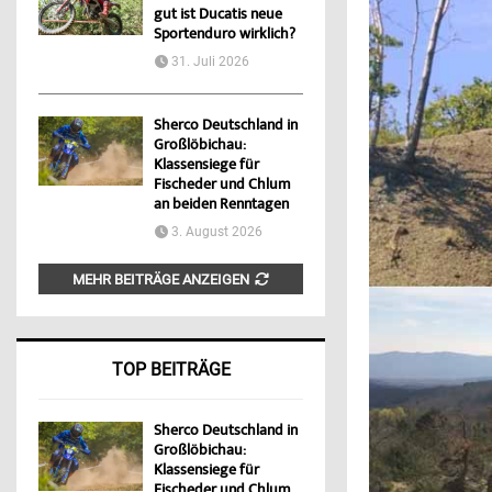
gut ist Ducatis neue
Sportenduro wirklich?
31. Juli 2026
Sherco Deutschland in
Großlöbichau:
Klassensiege für
Fischeder und Chlum
an beiden Renntagen
3. August 2026
MEHR BEITRÄGE ANZEIGEN
TOP BEITRÄGE
Sherco Deutschland in
Großlöbichau:
Klassensiege für
Fischeder und Chlum