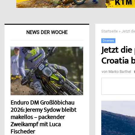
Startseite
»
Jetzt d
NEWS DER WOCHE
Diverses
Jetzt di
Croatia 
von
Marko Barthel
Enduro DM Großlöbichau
2026: Jeremy Sydow bleibt
makellos – packender
Zweikampf mit Luca
Fischeder