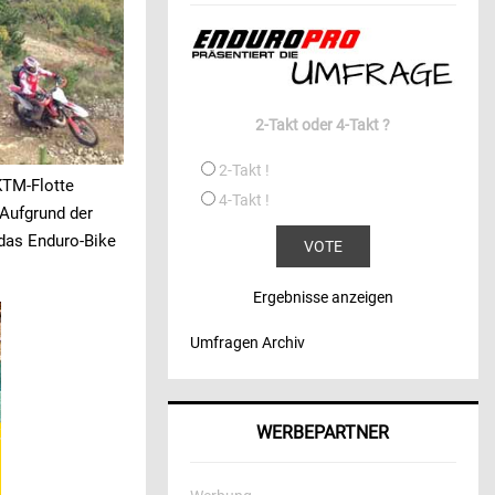
2-Takt oder 4-Takt ?
2-Takt !
KTM-Flotte
4-Takt !
 Aufgrund der
 das Enduro-Bike
Ergebnisse anzeigen
Umfragen Archiv
WERBEPARTNER