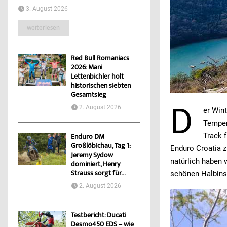
3. August 2026
weiterlesen
Red Bull Romaniacs
2026: Mani
Lettenbichler holt
historischen siebten
Gesamtsieg
D
2. August 2026
er Win
Temper
Track 
Enduro DM
Großlöbichau, Tag 1:
Enduro Croatia z
Jeremy Sydow
natürlich haben 
dominiert, Henry
Strauss sorgt für...
schönen Halbinse
2. August 2026
Testbericht: Ducati
Desmo450 EDS – wie