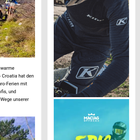
d warme
 Croatia hat den
ro-Ferien mit
fis, und
n Wege unserer