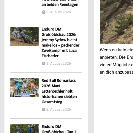
an beiden Renntagen
3. August 2026
Enduro DM
Großlöbichau 2026:
Jeremy Sydow bleibt
makellos – packender
Wenn du kein eig
Zweikampf mit Luca
Fischeder
anbieten. Die En
3. August 2026
vielen Möglichke
Werbung
Werbung
an dich anzupas
Red Bull Romaniacs
2026: Mani
Lettenbichler holt
historischen siebten
Gesamtsieg
2. August 2026
Enduro DM
Großlöbichau, Tag 1: