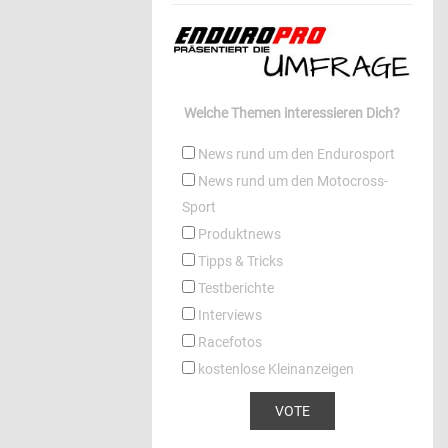
Welche Themen interessieren Dich?
News rund um den Endurosport
News rund um den Motocross-
Sport
Produktnews
Tipps & Tricks
Testberichte
Interviews
Racefotos
kostenlose Kleinanzeigen