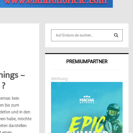
S
e
a
S
r
c
E
PREMIUMPARTNER
h
f
A
nings –
o
Werbung
r
 ?
R
:
C
emse: kein
en bis zum
H
elefon und in den
men habe, möchte
iten darstellen
t einen