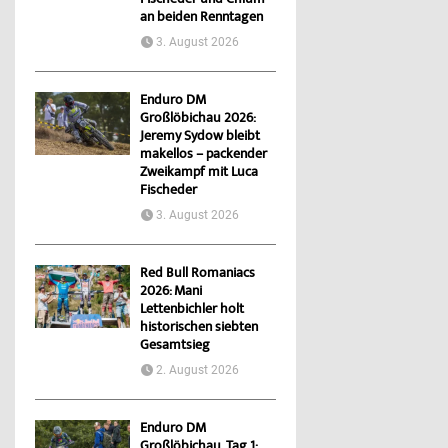
Fischeder und Chlum
an beiden Renntagen
3. August 2026
Enduro DM
Großlöbichau 2026:
Jeremy Sydow bleibt
makellos – packender
Zweikampf mit Luca
Fischeder
3. August 2026
Red Bull Romaniacs
2026: Mani
Lettenbichler holt
historischen siebten
Gesamtsieg
2. August 2026
Enduro DM
Großlöbichau, Tag 1: