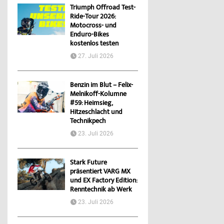
Triumph Offroad Test-
Ride-Tour 2026:
Motocross- und
Enduro-Bikes
kostenlos testen
27. Juli 2026
Benzin im Blut – Felix-
Melnikoff-Kolumne
#59: Heimsieg,
Hitzeschlacht und
Technikpech
23. Juli 2026
Stark Future
präsentiert VARG MX
und EX Factory Edition:
Renntechnik ab Werk
23. Juli 2026