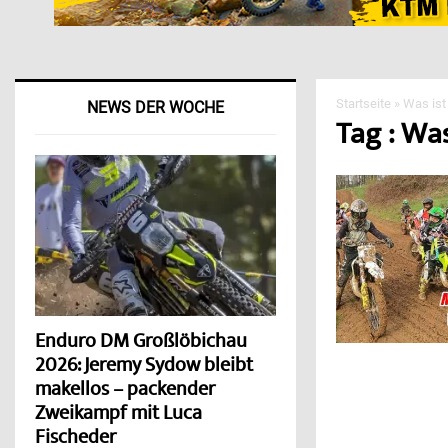
Startseite
»
Was ist
NEWS DER WOCHE
Tag : Was
Enduro DM Großlöbichau
2026: Jeremy Sydow bleibt
makellos – packender
Zweikampf mit Luca
Fischeder