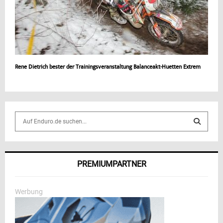
Rene Dietrich bester der Trainingsveranstaltung Balanceakt-Huetten Extrem
S
e
a
S
r
c
E
PREMIUMPARTNER
h
f
A
o
Werbung
r
R
:
C