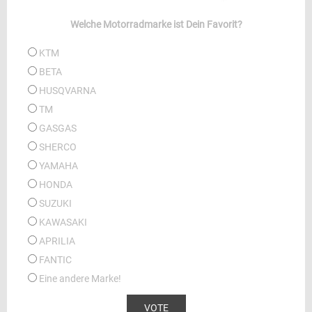
Welche Motorradmarke ist Dein Favorit?
KTM
BETA
HUSQVARNA
TM
GASGAS
SHERCO
YAMAHA
HONDA
SUZUKI
KAWASAKI
APRILIA
FANTIC
Eine andere Marke!