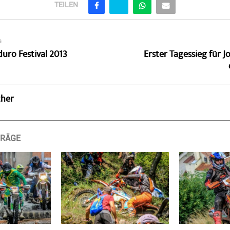
TEILEN
G
ro Festival 2013
Erster Tagessieg für J
ther
TRÄGE