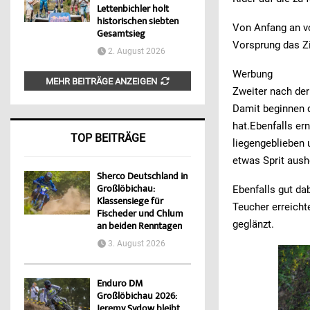
Lettenbichler holt
historischen siebten
Von Anfang an vo
Gesamtsieg
Vorsprung das Zi
2. August 2026
Werbung
MEHR BEITRÄGE ANZEIGEN
Zweiter nach der
Damit beginnen 
hat.Ebenfalls er
TOP BEITRÄGE
liegengeblieben u
etwas Sprit aush
Sherco Deutschland in
Großlöbichau:
Ebenfalls gut d
Klassensiege für
Teucher erreicht
Fischeder und Chlum
geglänzt.
an beiden Renntagen
3. August 2026
Enduro DM
Großlöbichau 2026:
Jeremy Sydow bleibt