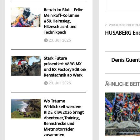
Benzin im Blut – Felix-
Melnikoff-Kolumne
#59: Heimsieg,
VORHERIGER BEITRA
Hitzeschlacht und
HUSABERG Endu
Technikpech
23. Juli 2026
Stark Future
Denis Guen
präsentiert VARG MX
und EX Factory Edition:
Renntechnik ab Werk
23. Juli 2026
ÄHNLICHE BEI
Wo Träume
Wirklichkeit werden:
RIDE KTM 2026 bringt
Abenteuer, Training,
Rennstrecke und
Mietmotorräder
zusammen