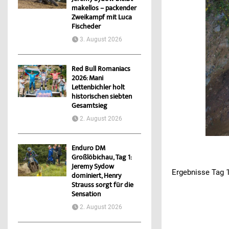
makellos – packender
Zweikampf mit Luca
Fischeder
3. August 2026
Red Bull Romaniacs
2026: Mani
Lettenbichler holt
historischen siebten
Gesamtsieg
2. August 2026
Enduro DM
Großlöbichau, Tag 1:
Jeremy Sydow
Ergebnisse Tag 
dominiert, Henry
Strauss sorgt für die
Sensation
2. August 2026