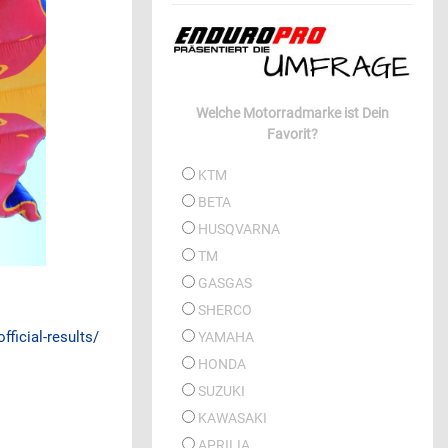
Welche Motorradmarke ist Dein
Favorit?
KTM
BETA
HUSQVARNA
TM
GASGAS
SHERCO
ficial-results/
YAMAHA
HONDA
SUZUKI
KAWASAKI
APRILIA