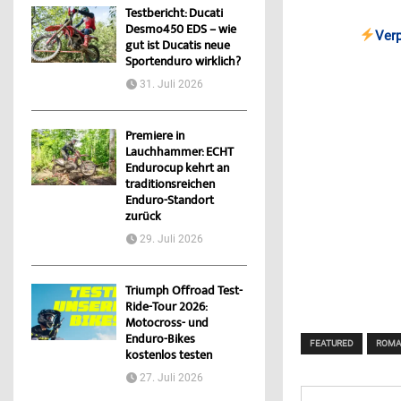
Testbericht: Ducati
Desmo450 EDS – wie
Ver
gut ist Ducatis neue
Sportenduro wirklich?
31. Juli 2026
Premiere in
Lauchhammer: ECHT
Endurocup kehrt an
traditionsreichen
Enduro-Standort
zurück
29. Juli 2026
Triumph Offroad Test-
Ride-Tour 2026:
Motocross- und
Enduro-Bikes
FEATURED
ROMA
kostenlos testen
27. Juli 2026