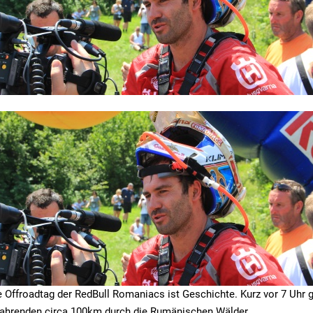
ge Offroadtag der RedBull Romaniacs ist Geschichte. Kurz vor 7 Uhr 
 fahrenden circa 100km durch die Rumänischen Wälder.