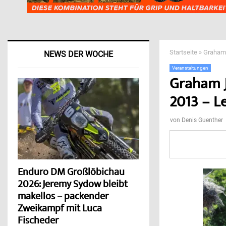
Startseite
»
Graham 
NEWS DER WOCHE
Veranstaltungen
Graham J
2013 – Le
von
Denis Guenther
Enduro DM Großlöbichau
2026: Jeremy Sydow bleibt
makellos – packender
Zweikampf mit Luca
Fischeder