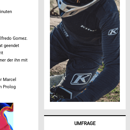
Minuten
Alfredo Gomez.
at geendet
it
ner der ihn mit
r Marcel
im Prolog
UMFRAGE