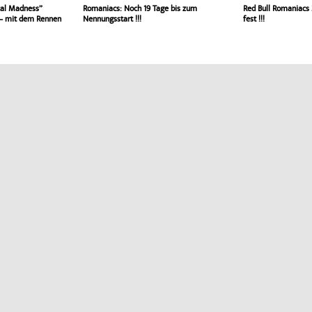
cal Madness”
Romaniacs: Noch 19 Tage bis zum
Red Bull Romaniacs 
 – mit dem Rennen
Nennungsstart !!!
fest !!!