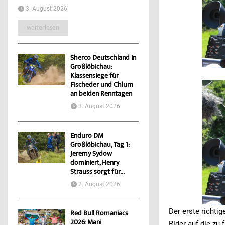
3. August 2026
weiterlesen
Sherco Deutschland in
Großlöbichau:
Klassensiege für
Fischeder und Chlum
an beiden Renntagen
3. August 2026
Enduro DM
Großlöbichau, Tag 1:
Jeremy Sydow
dominiert, Henry
Strauss sorgt für...
2. August 2026
Der erste richti
Red Bull Romaniacs
2026: Mani
Rider auf die zu