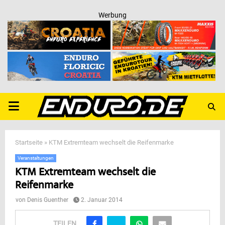
Werbung
PRIMARY
MENU
Startseite
»
KTM Extremteam wechselt die Reifenmarke
Veranstaltungen
KTM Extremteam wechselt die
Reifenmarke
von
Denis Guenther
2. Januar 2014
TEILEN