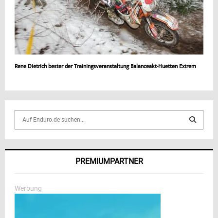
Rene Dietrich bester der Trainingsveranstaltung Balanceakt-Huetten Extrem
S
e
a
S
r
c
E
PREMIUMPARTNER
h
f
A
o
Werbung
r
R
:
C