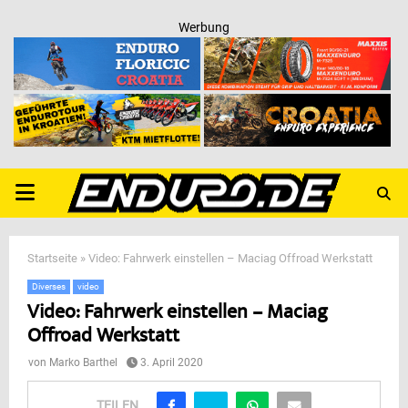
Werbung
PRIMARY
MENU
Startseite
»
Video: Fahrwerk einstellen – Maciag Offroad Werkstatt
Diverses
video
Video: Fahrwerk einstellen – Maciag
Offroad Werkstatt
von
Marko Barthel
3. April 2020
TEILEN