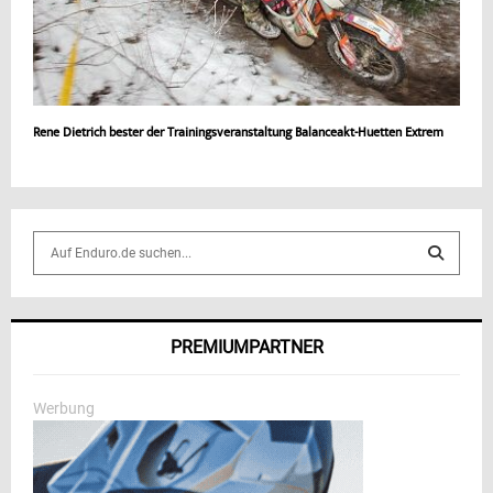
Rene Dietrich bester der Trainingsveranstaltung Balanceakt-Huetten Extrem
S
e
a
S
r
c
E
PREMIUMPARTNER
h
f
A
o
Werbung
r
R
:
C