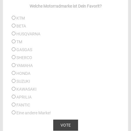
Welche Motorradmarke ist Dein Favorit?
KTM
BETA
HUSQVARNA
TM
GASGAS
SHERCO
YAMAHA
HONDA
SUZUKI
KAWASAKI
APRILIA
FANTIC
Eine andere Marke!