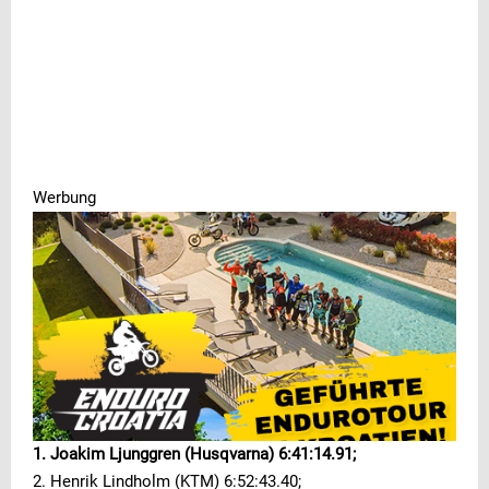
Werbung
1. Joakim Ljunggren (Husqvarna) 6:41:14.91;
2. Henrik Lindholm (KTM) 6:52:43.40;