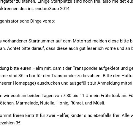
rtgatter zu stehen. Einige Startplätze sind noch frei, also meldet e
aktrennen des int. enduroXcup 2014.
ganisatorische Dinge vorab:
its vorhandener Startnummer auf dem Motorrad melden diese bitte b
an. Achtet bitte darauf, dass diese auch gut leserlich vorne und an 
dung bitte euren Helm mit, damit der Transponder aufgeklebt und g
hme sind 3€ in bar für den Transponder zu bezahlen. Bitte den Haft
nserer Homepage) ausdrucken und ausgefüllt zur Anmeldung mitbri
en wir euch an beiden Tagen von 7:30 bis 11 Uhr ein Frühstück an. Fü
Brötchen, Marmelade, Nutella, Honig, Rührei, und Müsli.
mmt freien Eintritt für zwei Helfer, Kinder sind ebenfalls frei. Alle 
ezahlen 3€.