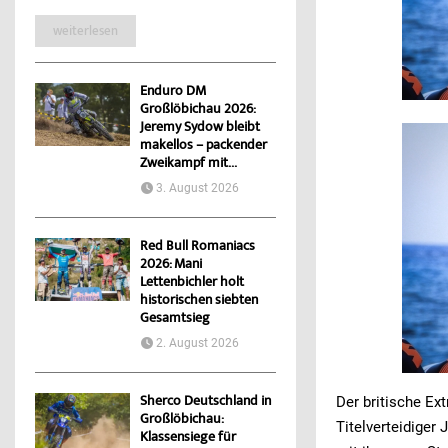
weiterlesen
Enduro DM
Großlöbichau 2026:
Jeremy Sydow bleibt
makellos – packender
Zweikampf mit...
3. August 2026
Red Bull Romaniacs
2026: Mani
Lettenbichler holt
historischen siebten
Gesamtsieg
2. August 2026
Sherco Deutschland in
Der britische Ex
Großlöbichau:
Titelverteidiger
Klassensiege für