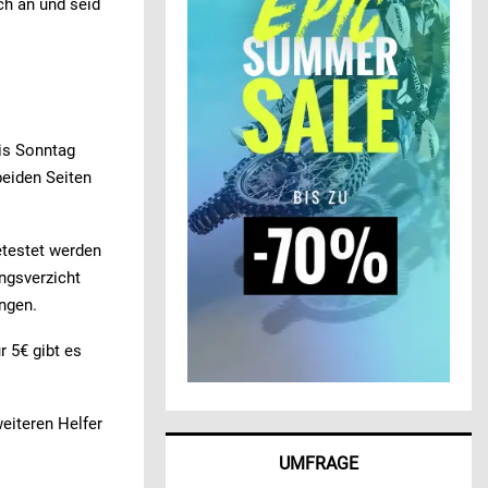
uch an und seid
is Sonntag
beiden Seiten
etestet werden
ungsverzicht
ngen.
r 5€ gibt es
weiteren Helfer
UMFRAGE