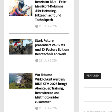
Benzin im Blut – Felix-
Melnikoff-Kolumne
#59: Heimsieg,
Hitzeschlacht und
Technikpech
23. Juli 2026
Stark Future
präsentiert VARG MX
und EX Factory Edition:
Renntechnik ab Werk
23. Juli 2026
Wo Träume
FEATURED
Wirklichkeit werden:
RIDE KTM 2026 bringt
Abenteuer, Training,
Rennstrecke und
Mietmotorräder
zusammen
23. Juli 2026
VORHERIGER BEITRA