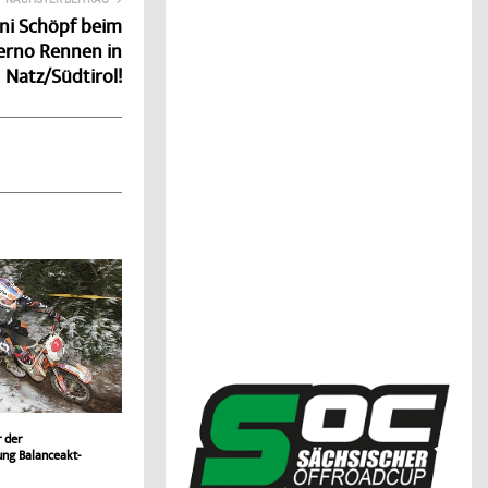
nni Schöpf beim
erno Rennen in
Natz/Südtirol!
r der
ung Balanceakt-