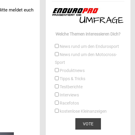
Bitte meldet euch
Welche Themen interessieren Dich?
News rund um den Endurosport
News rund um den Motocross-
Sport
Produktnews
Tipps & Tricks
Testberichte
Interviews
Racefotos
kostenlose Kleinanzeigen