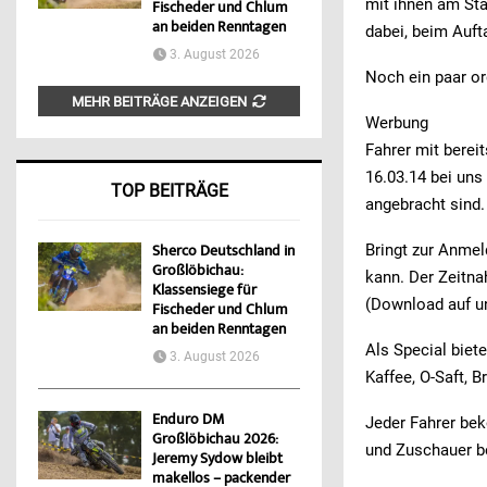
mit ihnen am Sta
Fischeder und Chlum
an beiden Renntagen
dabei, beim Auft
3. August 2026
Noch ein paar or
MEHR BEITRÄGE ANZEIGEN
Werbung
Fahrer mit bere
16.03.14 bei uns 
TOP BEITRÄGE
angebracht sind.
Bringt zur Anmel
Sherco Deutschland in
Großlöbichau:
kann. Der Zeitna
Klassensiege für
(Download auf u
Fischeder und Chlum
an beiden Renntagen
Als Special biet
3. August 2026
Kaffee, O-Saft, 
Enduro DM
Jeder Fahrer beko
Großlöbichau 2026:
und Zuschauer b
Jeremy Sydow bleibt
makellos – packender