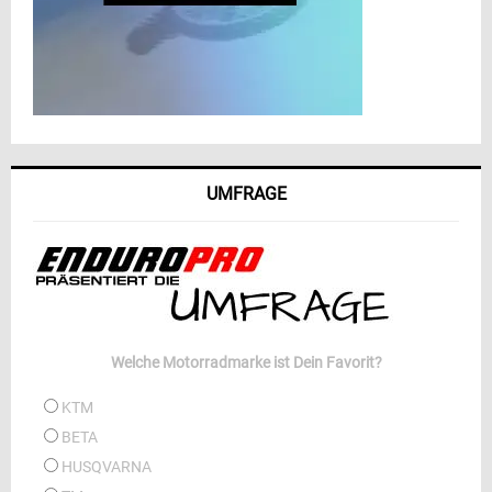
UMFRAGE
Welche Motorradmarke ist Dein Favorit?
KTM
BETA
HUSQVARNA