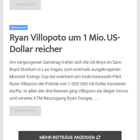
weiterlesen
Motocross
Ryan Villopoto um 1 Mio. US-
Dollar reicher
Am vergangenen Samstag trafen sich die US-Boys im Sam
Boyd Sta­di­um in Las Ve­gas, zum erstmals ausgetragenen
Mons­ter En­er­gy Cup bei wel­chem am En­de Ka­wa­sa­ki-​Pi­lot
Ryan Vil­lo­po­to die Prä­mie von 1.000.000 US-​Dol­lar kas­sie­ren
durf­te. In allen der drei Rennen ging Villopoto als Sieger hervor
und verwies KTM Neuzugang Ryan Dungey......
weiterlesen
MEHR BEITRÄGE ANZEIGEN