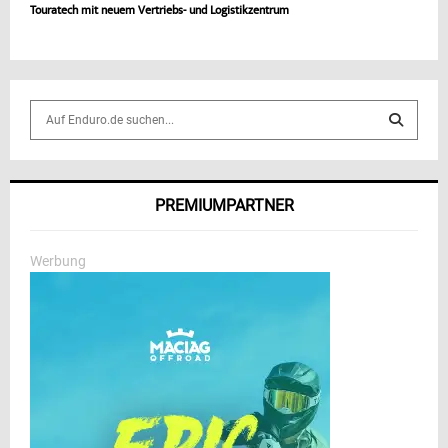
Touratech mit neuem Vertriebs- und Logistikzentrum
S
e
a
S
r
c
E
PREMIUMPARTNER
h
f
A
o
Werbung
r
R
:
C
H