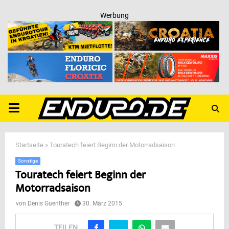
Werbung
PRIMARY
MENU
Startseite
»
Touratech feiert Beginn der Motorradsaison
Sonstige
Touratech feiert Beginn der
Motorradsaison
von
Denis Guenther
30. März 2015
TEILEN