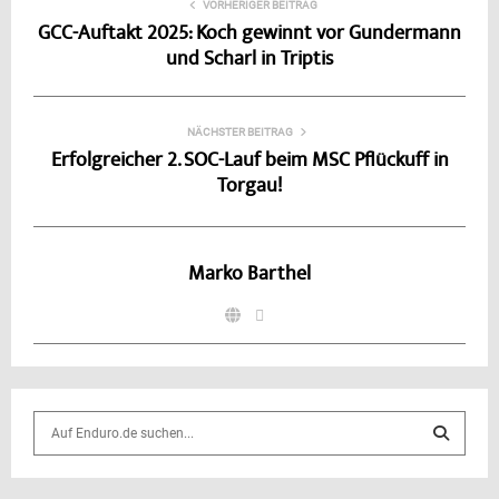
VORHERIGER BEITRAG
GCC-Auftakt 2025: Koch gewinnt vor Gundermann
und Scharl in Triptis
NÄCHSTER BEITRAG
Erfolgreicher 2. SOC-Lauf beim MSC Pflückuff in
Torgau!
Marko Barthel
S
e
a
S
r