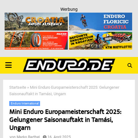
Werbung
PRIMARY
MENU
Startseite
»
Mini Enduro Europameisterschaft 2025: Gelungener
Saisonauftakt in Tamási, Ungarn
Enduro International
Mini Enduro Europameisterschaft 2025:
Gelungener Saisonauftakt in Tamási,
Ungarn
von
Marko Barthel
16. April 2025