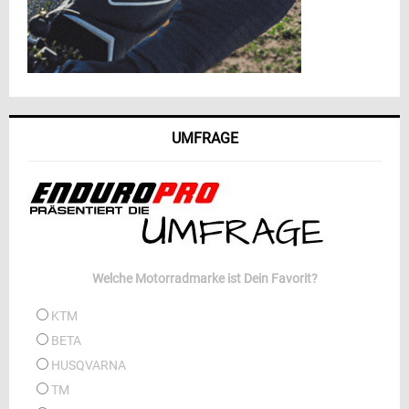
UMFRAGE
Welche Motorradmarke ist Dein Favorit?
KTM
BETA
HUSQVARNA
TM