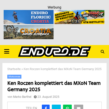
Werbung
PRIMARY
MENU
Startseite
»
Ken Roczen komplettiert das MXoN Team Germany 2025
Motocross
Ken Roczen komplettiert das MXoN Team
Germany 2025
von
Marko Barthel
23. August 2025
TEILEN