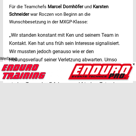
Für die Teamchefs
Marcel Dornhöfer
und
Karsten
Schneider
war Roczen von Beginn an die
Wunschbesetzung in der MXGP-Klasse:
„Wir standen konstant mit Ken und seinem Team in
Kontakt. Ken hat uns früh sein Interesse signalisiert.
Wir mussten jedoch genauso wie er den
Werbung
Heilungsverlauf seiner Verletzung abwarten. Umso
×
glücklicher sind wir nun – das Warten hat sich gelohnt.
Mit Ken, Simon und Maximilian haben wir erneut ein
starkes Team, das Erfahrung und frischen Tatendrang
miteinander kombiniert.“
Damit setzt Deutschland auf eine Mischung aus
Routine,
Speed und Nachwuchskraft
– ein Paket, das auch den
großen Favoriten gefährlich werden kann.