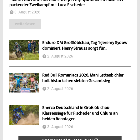
Enduro DM Großlöbichau 2026: Jeremy Sydow bleibt makellos –
packender Zweikampf mit Luca Fischeder
3. August 2026
weiterlesen
Enduro DM Großlöbichau, Tag 1: Jeremy Sydow
dominiert, Henry Strauss sorgt für...
2. August 2026
Red Bull Romaniacs 2026: Mani Lettenbichler
holt historischen siebten Gesamtsieg
2. August 2026
Sherco Deutschland in Großlöbichau:
Klassensiege für Fischeder und Chlum an
beiden Renntagen
3. August 2026