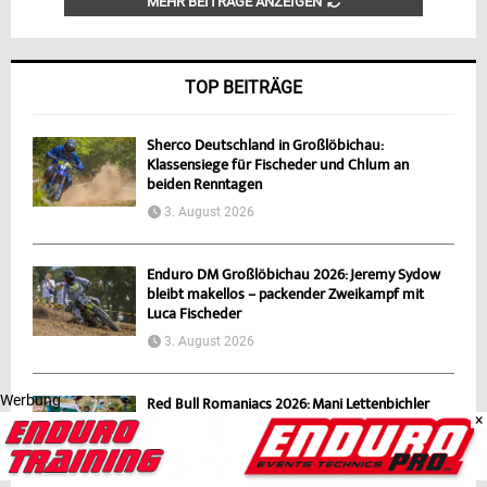
MEHR BEITRÄGE ANZEIGEN
TOP BEITRÄGE
Sherco Deutschland in Großlöbichau:
Klassensiege für Fischeder und Chlum an
beiden Renntagen
3. August 2026
Enduro DM Großlöbichau 2026: Jeremy Sydow
bleibt makellos – packender Zweikampf mit
Luca Fischeder
3. August 2026
Werbung
Red Bull Romaniacs 2026: Mani Lettenbichler
×
holt historischen siebten Gesamtsieg
2. August 2026