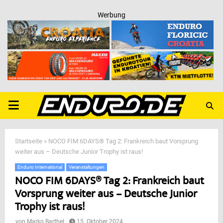
Werbung
PRIMARY
MENU
Startseite
»
NOCO FIM 6DAYS® Tag 2: Frankreich baut Vorsprung
weiter aus – Deutsche Junior Trophy ist raus!
Enduro International
Veranstaltungen
NOCO FIM 6DAYS® Tag 2: Frankreich baut
Vorsprung weiter aus – Deutsche Junior
Trophy ist raus!
von
Marko Barthel
15. Oktober 2024