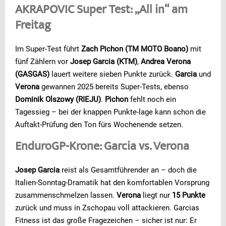
AKRAPOVIC Super Test: „All in“ am
Freitag
Im Super-Test führt
Zach Pichon (TM MOTO Boano)
mit
fünf Zählern vor
Josep Garcia (KTM)
,
Andrea Verona
(GASGAS)
lauert weitere sieben Punkte zurück.
Garcia
und
Verona
gewannen 2025 bereits Super-Tests, ebenso
Dominik Olszowy (RIEJU)
.
Pichon
fehlt noch ein
Tagessieg – bei der knappen Punkte-lage kann schon die
Auftakt-Prüfung den Ton fürs Wochenende setzen.
EnduroGP-Krone: Garcia vs. Verona
Josep Garcia
reist als Gesamtführender an – doch die
Italien-Sonntag-Dramatik hat den komfortablen Vorsprung
zusammenschmelzen lassen.
Verona
liegt nur
15 Punkte
zurück und muss in Zschopau voll attackieren. Garcias
Fitness ist das große Fragezeichen – sicher ist nur: Er