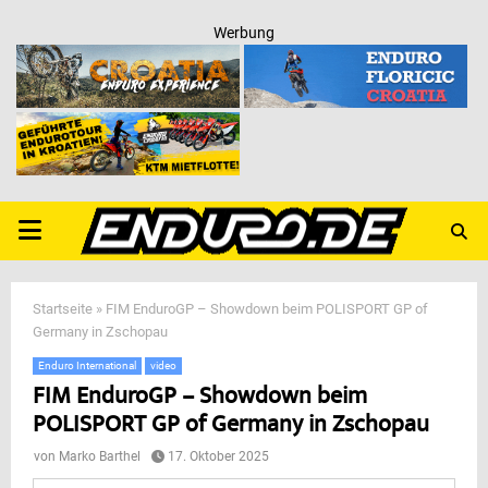
Werbung
PRIMARY
MENU
Startseite
»
FIM EnduroGP – Showdown beim POLISPORT GP of
Germany in Zschopau
Enduro International
video
FIM EnduroGP – Showdown beim
POLISPORT GP of Germany in Zschopau
von
Marko Barthel
17. Oktober 2025