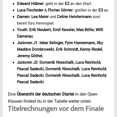
Edward Hübner
: geht in der
E2
an den Start.
Luca Fischeder
&
Florian Görner
: greifen in der
E3
an.
Damen
:
Lea Meier
und
Celine Heistermann
sind
bereit fürs Heimspiel.
Youth
:
Erik Neubert, Emil Kessler, Max Bölte, Willi
Damerau
.
Junioren J1
:
Inbar Selinger, Fynn Hannemann, Sky
Maddox Dombrowski, Erik Schmidt, Kenny Riedel,
Jeremy Göthel
.
Junioren J2
:
Domenik Nieschalk, Luca Reinhold,
Pascal Sadecki, Domenik Nieschalk
,
Luca Reinhold
,
Pascal Sadecki
,
Domenik Nieschalk
,
Luca Reinhold
,
Pascal Sadecki
.
Eine
Übersicht der deutschen Starter
in den Open-
Klassen findest du in der Tabelle weiter unten.
Titelrechnungen vor dem Finale