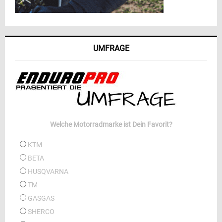
UMFRAGE
Welche Motorradmarke ist Dein Favorit?
KTM
BETA
HUSQVARNA
TM
GASGAS
SHERCO