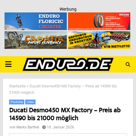
Werbung
PRIMARY
MENU
Startseite
»
Ducati Desmo450 MX Factory – Preis ab 14590 bis
21000 möglich
Produkte
video
Ducati Desmo450 MX Factory – Preis ab
14590 bis 21000 möglich
von
Marko Barthel
10. Januar 2026