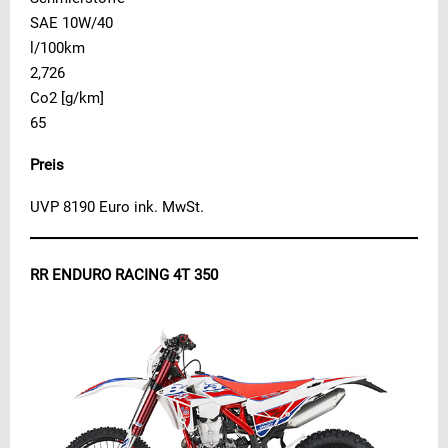
SAE 10W/40
l/100km
2,726
Co2 [g/km]
65
Preis
UVP 8190 Euro ink. MwSt.
RR ENDURO RACING 4T 350