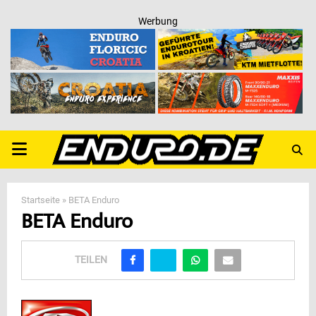
Werbung
PRIMARY
MENU
Startseite
»
BETA Enduro
BETA Enduro
TEILEN