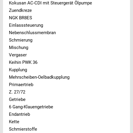
Kokusan AC-CDI mit Steuergerät Ölpumpe
Zuendkreze
NGK BR8ES
Einlasssteuerung
Nebenschlussmembran
Schmierung
Mischung
Vergaser
Keihin PWK 36
Kupplung
Mehrscheiben-Oelbadkupplung
Primaertrieb
Z. 27/72
Getriebe
6 Gang-Klauengetriebe
Endantrieb
Kette
Schmierstoffe