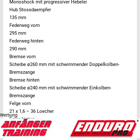
Monoshock mit progressiver Hebelei
Hub Stossdaempfer
135 mm
Federweg vorn
295 mm
Federweg hinten
290 mm
Bremse vorn
Scheibe ø260 mm mit schwimmender Doppelkolben-
Bremszange
Bremse hinten
Scheibe ø240 mm mit schwimmender Einkolben-
Bremszange
Felge vorn
21 x 1,6 – 36 Loecher
Werbung
Felge hinten
×
18 x 2,15 – 36 Loecher
Reifen vorn