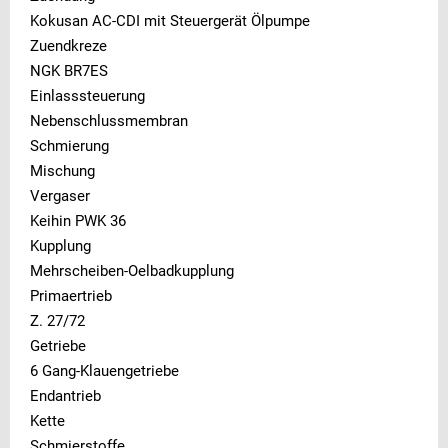
Kokusan AC-CDI mit Steuergerät Ölpumpe
Zuendkreze
NGK BR7ES
Einlasssteuerung
Nebenschlussmembran
Schmierung
Mischung
Vergaser
Keihin PWK 36
Kupplung
Mehrscheiben-Oelbadkupplung
Primaertrieb
Z. 27/72
Getriebe
6 Gang-Klauengetriebe
Endantrieb
Kette
Schmierstoffe