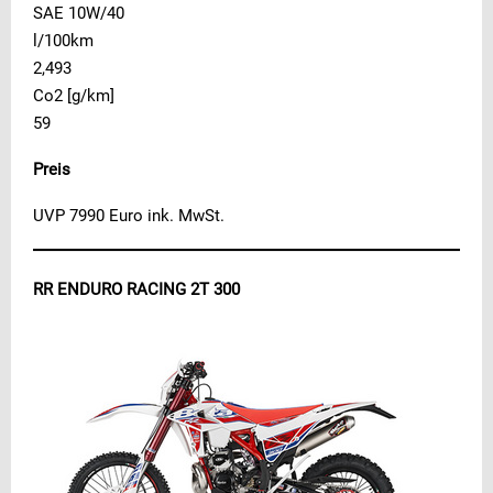
SAE 10W/40
l/100km
2,493
Co2 [g/km]
59
Preis
UVP 7990 Euro ink. MwSt.
RR ENDURO RACING 2T 300