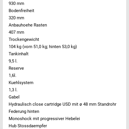
930 mm
Bodenfreiheit
320 mm
Anbauhoehe Rasten
407 mm
Trockengewicht
104 kg (vorn 51,0 kg; hinten 53,0 kg)
Tankinhalt
9,5 l.
Reserve
1,6l.
Kuehlsystem
1,3 l.
Gabel
Hydraulisch close cartridge USD mit ø 48 mm Standrohr
Federung hinten
Monoshock mit progressiver Hebelei
Hub Stossdaempfer