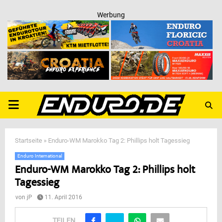
Werbung
PRIMARY
MENU
Startseite
»
Enduro-WM Marokko Tag 2: Phillips holt Tagessieg
Enduro International
Enduro-WM Marokko Tag 2: Phillips holt
Tagessieg
von
jP
11. April 2016
TEILEN