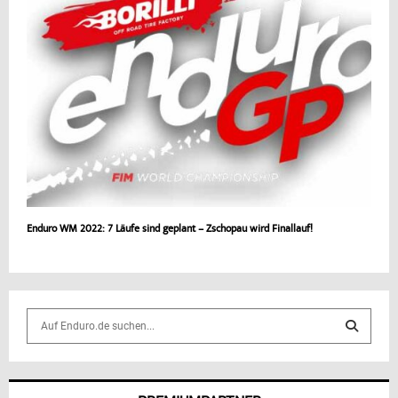
Enduro WM 2022: 7 Läufe sind geplant – Zschopau wird Finallauf!
S
e
a
S
r
c
E