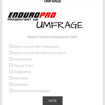
UMFRAGE
Welche Themen interessieren Dich?
News rund um den Endurosport
News rund um den Motocross-Sport
Produktnews
Tipps & Tricks
Testberichte
Interviews
Racefotos
kostenlose Kleinanzeigen