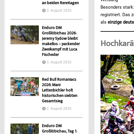
an beiden Renntagen
Besonders stark:
3. August 2026
registriert. Das 
als
einzige deut
Enduro DM
Großlöbichau 2026:
Jeremy Sydow bleibt
Hochkarät
makellos – packender
Zweikampf mit Luca
Fischeder
3. August 2026
Red Bull Romaniacs
2026: Mani
Lettenbichler holt
historischen siebten
Gesamtsieg
2. August 2026
Enduro DM
Großlöbichau, Tag 1: