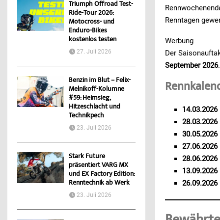
Triumph Offroad Test-
Rennwochenend
Ride-Tour 2026:
Renntagen gewert
Motocross- und
Enduro-Bikes
kostenlos testen
Werbung
27. Juli 2026
Der Saisonaufta
September 2026
Benzin im Blut – Felix-
Rennkalen
Melnikoff-Kolumne
#59: Heimsieg,
Hitzeschlacht und
14.03.2026
Technikpech
28.03.2026
23. Juli 2026
30.05.2026
27.06.2026
Stark Future
28.06.2026
präsentiert VARG MX
13.09.2026
und EX Factory Edition:
Renntechnik ab Werk
26.09.2026
23. Juli 2026