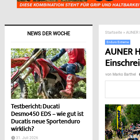
Startseite
»
AUNER H
NEWS DER WOCHE
Enduro Extreme
AUNER H
Einschre
von
Marko Barthel
Testbericht: Ducati
Desmo450 EDS – wie gut ist
Ducatis neue Sportenduro
wirklich?
31. Juli 2026