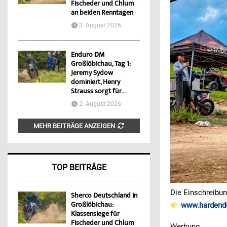
Fischeder und Chlum
an beiden Renntagen
3. August 2026
Enduro DM
Großlöbichau, Tag 1:
Jeremy Sydow
dominiert, Henry
Strauss sorgt für...
2. August 2026
MEHR BEITRÄGE ANZEIGEN
TOP BEITRÄGE
Die Einschreibun
Sherco Deutschland in
Großlöbichau:
www.hardendu
Klassensiege für
Fischeder und Chlum
Werbung