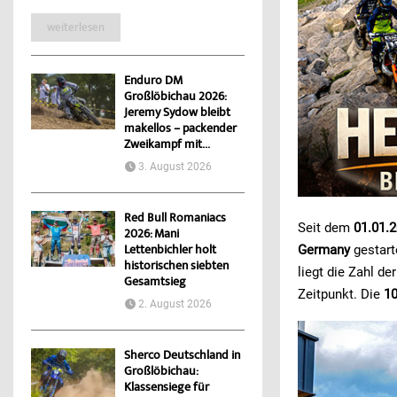
weiterlesen
Enduro DM
Großlöbichau 2026:
Jeremy Sydow bleibt
makellos – packender
Zweikampf mit...
3. August 2026
Red Bull Romaniacs
Seit dem
01.01.
2026: Mani
Germany
gestart
Lettenbichler holt
historischen siebten
liegt die Zahl d
Gesamtsieg
Zeitpunkt. Die
1
2. August 2026
Sherco Deutschland in
Großlöbichau:
Klassensiege für