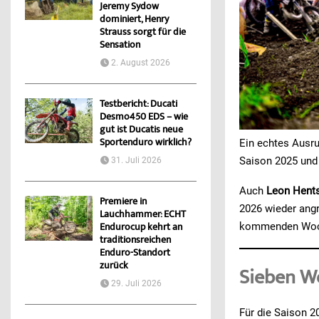
Jeremy Sydow
dominiert, Henry
Strauss sorgt für die
Sensation
2. August 2026
Testbericht: Ducati
Desmo450 EDS – wie
gut ist Ducatis neue
Sportenduro wirklich?
Ein echtes Ausru
Saison 2025 und
31. Juli 2026
Auch
Leon Hent
Premiere in
2026 wieder ang
Lauchhammer: ECHT
kommenden Wochen
Endurocup kehrt an
traditionsreichen
Enduro-Standort
zurück
Sieben We
29. Juli 2026
Für die Saison 