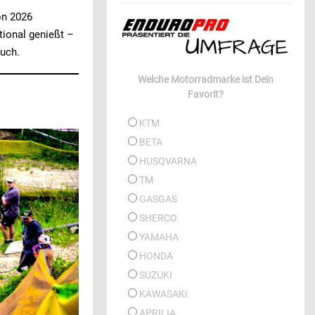
on 2026
ational genießt –
uch.
Welche Motorradmarke ist Dein
Favorit?
KTM
BETA
HUSQVARNA
TM
GASGAS
SHERCO
YAMAHA
HONDA
SUZUKI
KAWASAKI
APRILIA