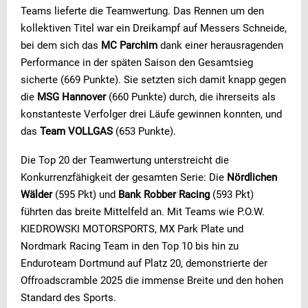
Teams lieferte die Teamwertung. Das Rennen um den
kollektiven Titel war ein Dreikampf auf Messers Schneide,
bei dem sich das
MC Parchim
dank einer herausragenden
Performance in der späten Saison den Gesamtsieg
sicherte (669 Punkte). Sie setzten sich damit knapp gegen
die
MSG Hannover
(660 Punkte) durch, die ihrerseits als
konstanteste Verfolger drei Läufe gewinnen konnten, und
das
Team VOLLGAS
(653 Punkte).
Die Top 20 der Teamwertung unterstreicht die
Konkurrenzfähigkeit der gesamten Serie: Die
Nördlichen
Wälder
(595 Pkt) und
Bank Robber Racing
(593 Pkt)
führten das breite Mittelfeld an. Mit Teams wie P.O.W.
KIEDROWSKI MOTORSPORTS, MX Park Plate und
Nordmark Racing Team in den Top 10 bis hin zu
Enduroteam Dortmund auf Platz 20, demonstrierte der
Offroadscramble 2025 die immense Breite und den hohen
Standard des Sports.