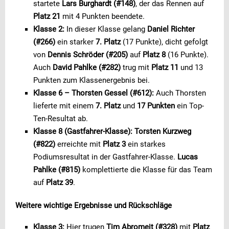
startete
Lars Burghardt (#148)
, der das Rennen auf
Platz 21
mit 4 Punkten beendete.
Klasse 2:
In dieser Klasse gelang
Daniel Richter
(#266)
ein starker
7. Platz
(17 Punkte), dicht gefolgt
von
Dennis Schröder (#205)
auf
Platz 8
(16 Punkte).
Auch
David Pahlke (#282)
trug mit
Platz 11
und 13
Punkten zum Klassenergebnis bei.
Klasse 6 – Thorsten Gessel (#612):
Auch Thorsten
lieferte mit einem
7. Platz
und
17 Punkten
ein Top-
Ten-Resultat ab.
Klasse 8 (Gastfahrer-Klasse):
Torsten Kurzweg
(#822)
erreichte mit
Platz 3
ein starkes
Podiumsresultat in der Gastfahrer-Klasse.
Lucas
Pahlke (#815)
komplettierte die Klasse für das Team
auf
Platz 39
.
Weitere wichtige Ergebnisse und Rückschläge
Klasse 3:
Hier trugen
Tim Abromeit (#328)
mit
Platz