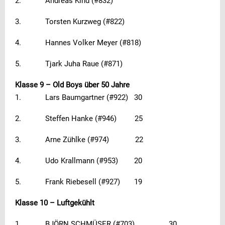
2. Andreas Kind (#832)
3. Torsten Kurzweg (#822)
4. Hannes Volker Meyer (#818)
5. Tjark Juha Raue (#871)
Klasse 9 – Old Boys über 50 Jahre
1. Lars Baumgartner (#922) 30
2. Steffen Hanke (#946) 25
3. Arne Zühlke (#974) 22
4. Udo Krallmann (#953) 20
5. Frank Riebesell (#927) 19
Klasse 10 – Luftgekühlt
1. BJÖRN SCHMÜSER (#703) 30