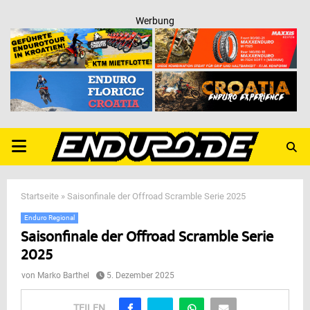
Werbung
PRIMARY
MENU
Startseite
»
Saisonfinale der Offroad Scramble Serie 2025
Enduro Regional
Saisonfinale der Offroad Scramble Serie
2025
von
Marko Barthel
5. Dezember 2025
TEILEN