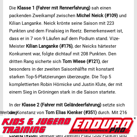
Die
Klasse 1 (Fahrer mit Rennerfahrung)
sah einen
packenden Zweikampf zwischen
Michel Neick (#109)
und
Kilian Langanke. Neick krönte seine Saison mit 223
Punkten und dem Finalsieg in Reetz. Bemerkenswert ist,
dass er in 7 von 9 Läufen auf dem Podium stand. Vize-
Meister
Kilian Langanke (#176)
, der Neicks härtester
Konkurrent war, folgte dichtauf mit 208 Punkten. Den
dritten Rang sicherte sich
Tom Wiese (#121)
, der
besonders in der zweiten Saisonhälfte mit konstant
starken Top-5-Platzierungen überzeugte. Die Top 5
komplettierten Robin Hörnicke und Justin Klute, der mit
einem Sieg in Gröningen stark in die Saison startete.
In der
Klasse 2 (Fahrer mit Geländeerfahrung)
setzte sich
die Konstanz von
Tom Elias Kienker (#351)
durch. Mit 216
Werbung
×
Punkten und fünf Laufsiegen war er in 7 von 8 Rennen in
den Top 2 zu finden. Sein schärfster Verfolger,
Jaako
Löding (#208)
, belegte den zweiten Platz (200 Punkte) und