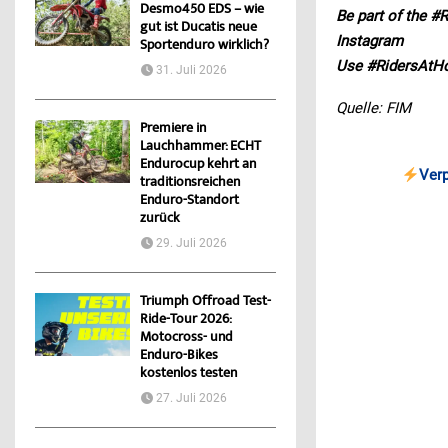
Desmo450 EDS – wie
Be part of the 
gut ist Ducatis neue
Instagram
Sportenduro wirklich?
Use #RidersAtH
31. Juli 2026
Quelle: FIM
Premiere in
Lauchhammer: ECHT
Endurocup kehrt an
Ver
traditionsreichen
Enduro-Standort
zurück
29. Juli 2026
Triumph Offroad Test-
Ride-Tour 2026:
Motocross- und
Enduro-Bikes
kostenlos testen
27. Juli 2026