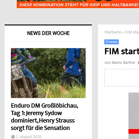
Startseite
»
FIM st
NEWS DER WOCHE
Diverses
FIM sta
von
Marko Barthel
Enduro DM Großlöbichau,
Tag 1: Jeremy Sydow
dominiert, Henry Strauss
sorgt für die Sensation
2. August 2026