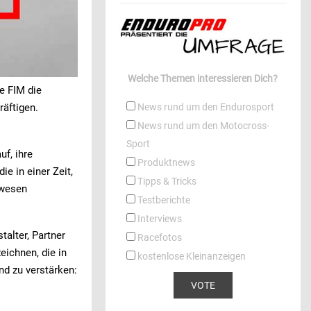
Welche Themen interessieren Dich?
ie FIM die
News rund um den Endurosport
äftigen.
News rund um den Motocross-
Sport
uf, ihre
Produktnews
e in einer Zeit,
Tipps & Tricks
swesen
Testberichte
Interviews
talter, Partner
Racefotos
eichnen, die in
kostenlose Kleinanzeigen
nd zu verstärken: