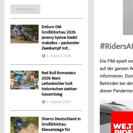
weiterlesen
Enduro DM
Großlöbichau 2026:
Jeremy Sydow bleibt
makellos – packender
#Riders
Zweikampf mit...
3. August 2026
Die FIM spielt e
auf der ganzen W
Red Bull Romaniacs
informieren. Dur
2026: Mani
Behörden bei de
Lettenbichler holt
historischen siebten
dieser Pandemie 
Gesamtsieg
2. August 2026
Sherco Deutschland in
Großlöbichau:
Klassensiege für