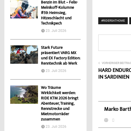
Benzin im Blut – Felix-
Melnikoff-Kolumne
#59: Heimsieg,
Hitzeschlacht und
#RIDERSATHOME
Technikpech
23. Juli 2026
Stark Future
präsentiert VARG MX
und EX Factory Edition:
Renntechnik ab Werk
VORHERIGER BEITRA
HARD ENDURO
23. Juli 2026
IN SARDINIEN
Wo Träume
Wirklichkeit werden:
RIDE KTM 2026 bringt
Abenteuer, Training,
Marko Bart
Rennstrecke und
Mietmotorräder
zusammen
23. Juli 2026