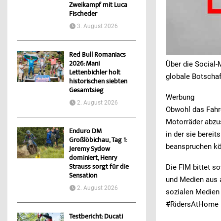
Zweikampf mit Luca
Fischeder
3. August 2026
Red Bull Romaniacs
2026: Mani
Über die Social-
Lettenbichler holt
globale Botscha
historischen siebten
Gesamtsieg
Werbung
2. August 2026
Obwohl das Fahre
Motorräder abzus
Enduro DM
in der sie berei
Großlöbichau, Tag 1:
beanspruchen kö
Jeremy Sydow
dominiert, Henry
Strauss sorgt für die
Die FIM bittet s
Sensation
und Medien aus a
2. August 2026
sozialen Medien 
#RidersAtHome
Testbericht: Ducati