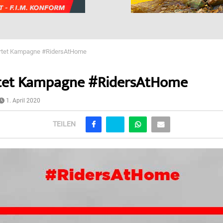
artet Kampagne #RidersAtHome
rtet Kampagne #RidersAtHome
1. April 2020
TEILEN