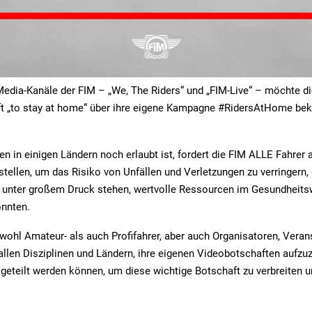
Media-Kanäle der FIM – „We, The Riders“ und „FIM-Live“ – ​​möchte d
ft „to stay at home“ über ihre eigene Kampagne #RidersAtHome bekr
n in einigen Ländern noch erlaubt ist, fordert die FIM ALLE Fahrer a
tellen, um das Risiko von Unfällen und Verletzungen zu verringern, di
ts unter großem Druck stehen, wertvolle Ressourcen im Gesundheit
nnten.
owohl Amateur- als auch Profifahrer, aber auch Organisatoren, Verans
llen Disziplinen und Ländern, ihre eigenen Videobotschaften aufzuz
geteilt werden können, um diese wichtige Botschaft zu verbreiten u