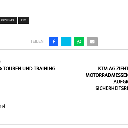
COVID-19
FIM
TEILEN
G
: TOUREN UND TRAINING
KTM AG ZIEH
MOTORRADMESSEN 
AUFGR
SICHERHEITSR
hel