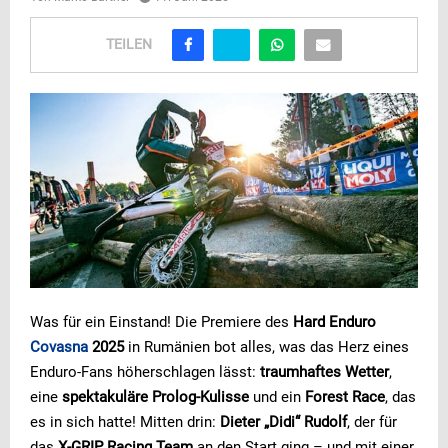
TEILEN
Was für ein Einstand! Die Premiere des
Hard Enduro
Covasna
2025
in Rumänien bot alles, was das Herz eines
Enduro-Fans höherschlagen lässt:
traumhaftes Wetter
,
eine
spektakuläre Prolog-Kulisse
und ein
Forest Race
, das
es in sich hatte! Mitten drin:
Dieter „Didi“ Rudolf
, der für
das
X-GRIP Racing Team
an den Start ging – und mit einer