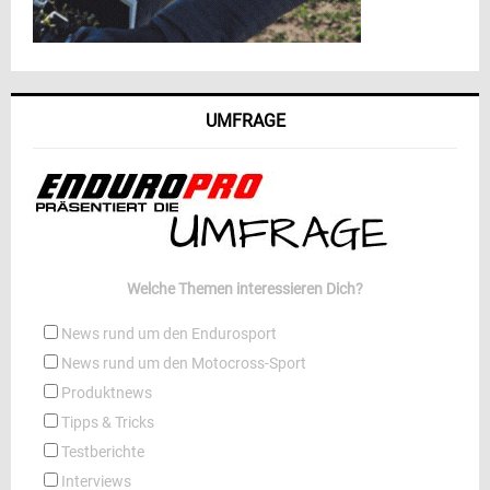
UMFRAGE
Welche Themen interessieren Dich?
News rund um den Endurosport
News rund um den Motocross-Sport
Produktnews
Tipps & Tricks
Testberichte
Interviews