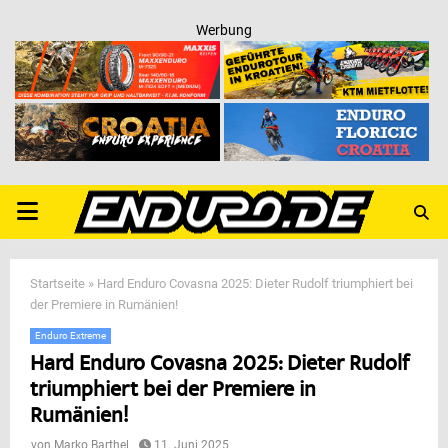
Werbung
PRIMARY
MENU
Startseite
»
Hard Enduro Covasna 2025: Dieter Rudolf triumphiert bei
der Premiere in Rumänien!
Enduro Extreme
Hard Enduro Covasna 2025: Dieter Rudolf
triumphiert bei der Premiere in
Rumänien!
von
Marko Barthel
11. Juni 2025