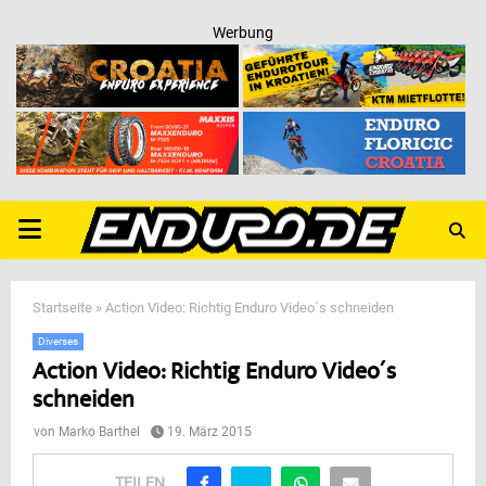
Werbung
PRIMARY
MENU
Startseite
»
Action Video: Richtig Enduro Video´s schneiden
Diverses
Action Video: Richtig Enduro Video´s
schneiden
von
Marko Barthel
19. März 2015
TEILEN