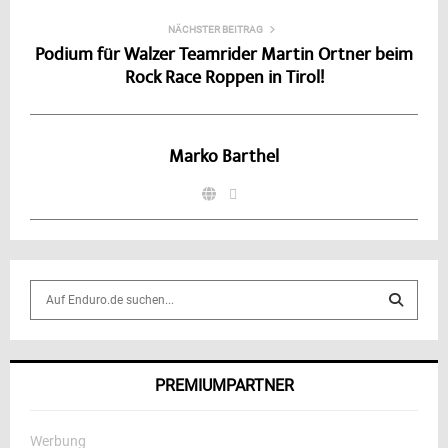
NÄCHSTER BEITRAG
Podium für Walzer Teamrider Martin Ortner beim
Rock Race Roppen in Tirol!
Marko Barthel
S
e
a
S
r
c
E
PREMIUMPARTNER
h
f
A
o
Werbung