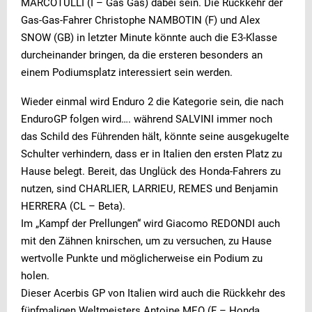
MARCOTULLI (I – Gas Gas) dabei sein. Die Rückkehr der
Gas-Gas-Fahrer Christophe NAMBOTIN (F) und Alex
SNOW (GB) in letzter Minute könnte auch die E3-Klasse
durcheinander bringen, da die ersteren besonders an
einem Podiumsplatz interessiert sein werden.
Wieder einmal wird Enduro 2 die Kategorie sein, die nach
EnduroGP folgen wird…. während SALVINI immer noch
das Schild des Führenden hält, könnte seine ausgekugelte
Schulter verhindern, dass er in Italien den ersten Platz zu
Hause belegt. Bereit, das Unglück des Honda-Fahrers zu
nutzen, sind CHARLIER, LARRIEU, REMES und Benjamin
HERRERA (CL – Beta).
Im „Kampf der Prellungen“ wird Giacomo REDONDI auch
mit den Zähnen knirschen, um zu versuchen, zu Hause
wertvolle Punkte und möglicherweise ein Podium zu
holen.
Dieser Acerbis GP von Italien wird auch die Rückkehr des
fünfmaligen Weltmeisters Antoine MEO (F – Honda