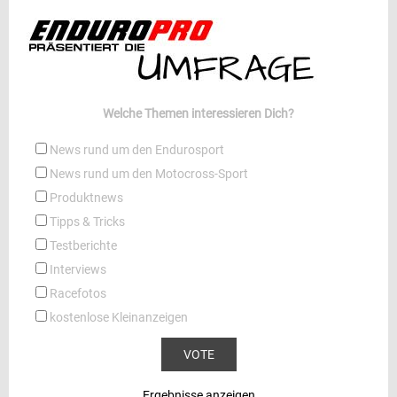
Welche Themen interessieren Dich?
News rund um den Endurosport
News rund um den Motocross-Sport
Produktnews
Tipps & Tricks
Testberichte
Interviews
Racefotos
kostenlose Kleinanzeigen
Ergebnisse anzeigen