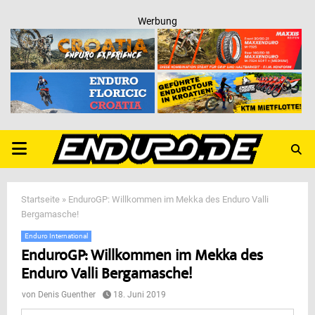
Werbung
PRIMARY
MENU
Startseite
»
EnduroGP: Willkommen im Mekka des Enduro Valli
Bergamasche!
Enduro International
EnduroGP: Willkommen im Mekka des
Enduro Valli Bergamasche!
von
Denis Guenther
18. Juni 2019