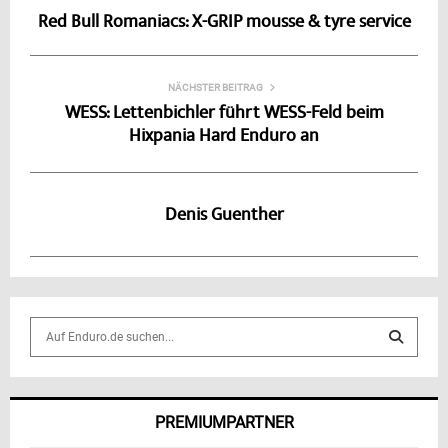
Red Bull Romaniacs: X-GRIP mousse & tyre service
NÄCHSTER BEITRAG
WESS: Lettenbichler führt WESS-Feld beim
Hixpania Hard Enduro an
Denis Guenther
S
e
a
S
r
c
E
PREMIUMPARTNER
h