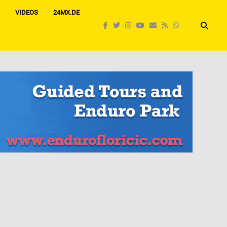
VIDEOS
24MX.DE