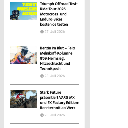
Triumph Offroad Test-
Ride-Tour 2026:
Motocross- und
Enduro-Bikes
kostenlos testen
27. Juli 2026
Benzin im Blut – Felix-
Melnikoff-Kolumne
#59: Heimsieg,
Hitzeschlacht und
Technikpech
23. Juli 2026
Stark Future
präsentiert VARG MX
und EX Factory Edition:
Renntechnik ab Werk
23. Juli 2026