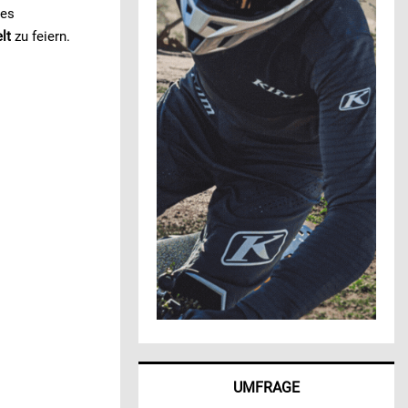
des
lt
zu feiern.
UMFRAGE