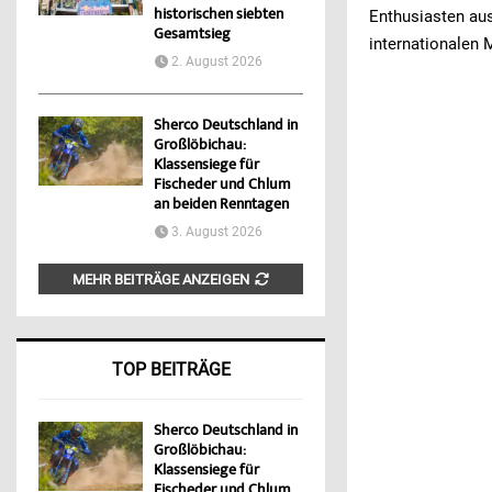
historischen siebten
Enthusiasten au
Gesamtsieg
internationalen
2. August 2026
Sherco Deutschland in
Großlöbichau:
Klassensiege für
Fischeder und Chlum
an beiden Renntagen
3. August 2026
MEHR BEITRÄGE ANZEIGEN
TOP BEITRÄGE
Sherco Deutschland in
Großlöbichau:
Klassensiege für
Fischeder und Chlum