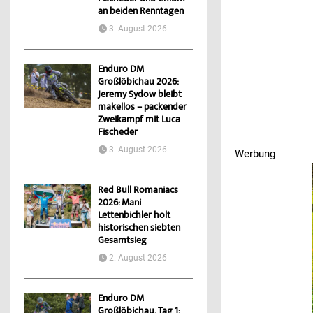
an beiden Renntagen
3. August 2026
Enduro DM
Großlöbichau 2026:
Jeremy Sydow bleibt
makellos – packender
Zweikampf mit Luca
Fischeder
3. August 2026
Werbung
Werbung
Werbung
Red Bull Romaniacs
2026: Mani
Lettenbichler holt
historischen siebten
Gesamtsieg
2. August 2026
Enduro DM
Großlöbichau, Tag 1: