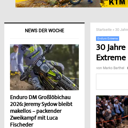
Startseite
»
30 Jahr
NEWS DER WOCHE
Enduro Extreme
30 Jahre
Extreme 
von
Marko Barthel
Enduro DM Großlöbichau
2026: Jeremy Sydow bleibt
makellos – packender
Zweikampf mit Luca
Fischeder