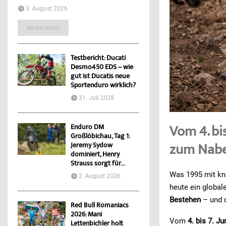
3. August 2026
weiterlesen
Testbericht: Ducati
Desmo450 EDS – wie
gut ist Ducatis neue
Sportenduro wirklich?
31. Juli 2026
Vom 4. bi
Enduro DM
Großlöbichau, Tag 1:
zum Nabe
Jeremy Sydow
dominiert, Henry
Strauss sorgt für...
Was 1995 mit kna
2. August 2026
heute ein global
Bestehen
– und d
Red Bull Romaniacs
2026: Mani
Vom
4. bis 7. Ju
Lettenbichler holt