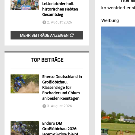
Titel a
Lettenbichler holt
konzentriert er 
historischen siebten
Gesamtsieg
Werbung
2. August 2026
MEHR BEITRÄGE ANZEIGEN
TOP BEITRÄGE
Sherco Deutschland in
Großlöbichau:
Klassensiege für
Fischeder und Chlum
an beiden Renntagen
3. August 2026
Enduro DM
Großlöbichau 2026:
Jeremy Sydow bleibt