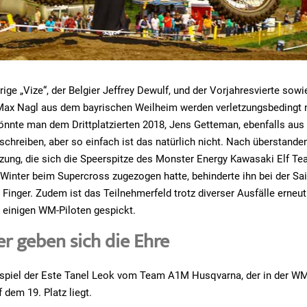
rige „Vize“, der Belgier Jeffrey Dewulf, und der Vorjahresvierte sow
Max Nagl aus dem bayrischen Weilheim werden verletzungsbedingt n
nnte man dem Drittplatzierten 2018, Jens Getteman, ebenfalls aus 
uschreiben, aber so einfach ist das natürlich nicht. Nach überstande
zung, die sich die Speerspitze des Monster Energy Kawasaki Elf Te
Winter beim Supercross zugezogen hatte, behinderte ihn bei der Sa
m Finger. Zudem ist das Teilnehmerfeld trotz diverser Ausfälle erneut
 einigen WM-Piloten gespickt.
 geben sich die Ehre
spiel der Este Tanel Leok vom Team A1M Husqvarna, der in der W
 dem 19. Platz liegt.