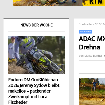
Startseite
»
ADAC MX
NEWS DER WOCHE
Motocross
ADAC MX 
Drehna
von
Marko Barthel
Enduro DM Großlöbichau
2026: Jeremy Sydow bleibt
makellos – packender
Zweikampf mit Luca
Fischeder