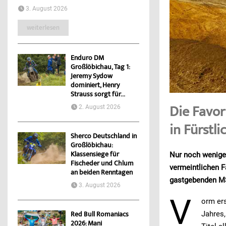
3. August 2026
weiterlesen
Enduro DM
Großlöbichau, Tag 1:
Jeremy Sydow
dominiert, Henry
Strauss sorgt für...
Die Favor
2. August 2026
in Fürstl
Sherco Deutschland in
Großlöbichau:
Klassensiege für
Nur noch wenige
Fischeder und Chlum
vermeintlichen F
an beiden Renntagen
gastgebenden MS
3. August 2026
V
orm ers
Jahres,
Red Bull Romaniacs
2026: Mani