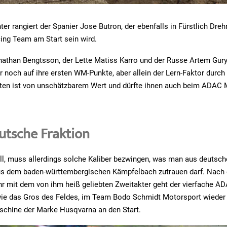
ter rangiert der Spanier Jose Butron, der ebenfalls in Fürstlich Dre
ng Team am Start sein wird.
athan Bengtsson, der Lette Matiss Karro und der Russe Artem Gury
 noch auf ihre ersten WM-Punkte, aber allein der Lern-Faktor durch
sten ist von unschätzbarem Wert und dürfte ihnen auch beim ADAC
utsche Fraktion
l, muss allerdings solche Kaliber bezwingen, was man aus deutsche
aus dem baden-württembergischen Kämpfelbach zutrauen darf. Nach
hr mit dem von ihm heiß geliebten Zweitakter geht der vierfache 
ie das Gros des Feldes, im Team Bodo Schmidt Motorsport wieder 
schine der Marke Husqvarna an den Start.