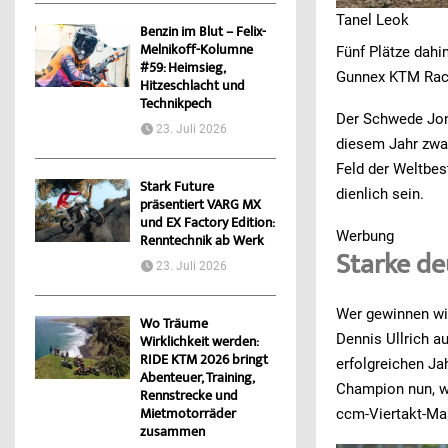
Tanel Leok
Benzin im Blut – Felix-
Melnikoff-Kolumne
Fünf Plätze dahin
#59: Heimsieg,
Gunnex KTM Raci
Hitzeschlacht und
Technikpech
Der Schwede Jon
23. Juli 2026
diesem Jahr zwar
Feld der Weltbe
Stark Future
dienlich sein.
präsentiert VARG MX
und EX Factory Edition:
Werbung
Renntechnik ab Werk
Starke de
23. Juli 2026
Wer gewinnen wil
Wo Träume
Dennis Ullrich 
Wirklichkeit werden:
RIDE KTM 2026 bringt
erfolgreichen Ja
Abenteuer, Training,
Champion nun, w
Rennstrecke und
Mietmotorräder
ccm-Viertakt-Ma
zusammen