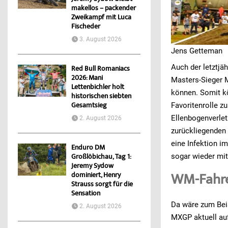
makellos – packender
Zweikampf mit Luca
Fischeder
3. August 2026
Jens Getteman
Auch der letztjäh
Red Bull Romaniacs
2026: Mani
Masters-Sieger 
Lettenbichler holt
können. Somit kö
historischen siebten
Favoritenrolle z
Gesamtsieg
Ellenbogenverlet
2. August 2026
zurückliegenden 
eine Infektion i
Enduro DM
sogar wieder mit
Großlöbichau, Tag 1:
Jeremy Sydow
WM-Fahrer
dominiert, Henry
Strauss sorgt für die
Sensation
Da wäre zum Bei
2. August 2026
MXGP aktuell auf