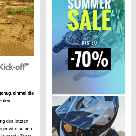
ick-off“
enug, einmal die
e des
ng des letzten
nger wird seinen