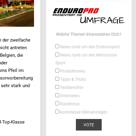
Welche Themen interessieren Dich?
ie der zweifache
News rund um den Endurosport
icht antreten
Belgien, die
News rund um den Motocross-
nder
Sport
ams Pfeil im
Produktnews
isonvorbereitung
Tipps & Tricks
 sehr stark und
Testberichte
Interviews
Racefotos
kostenlose Kleinanzeigen
M-Top-Klasse