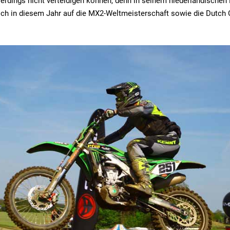
llerdings nicht verteidigen können, denn in seinem niederländisch
sich in diesem Jahr auf die MX2-Weltmeisterschaft sowie die Dutch