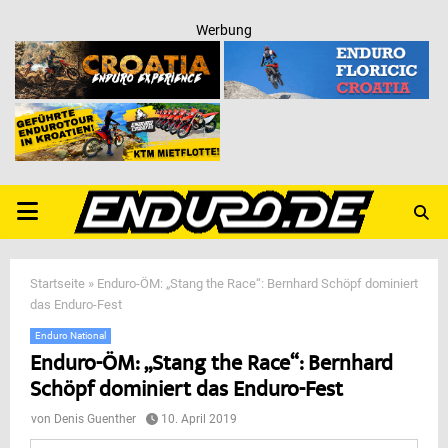
Werbung
PRIMARY
MENU
Startseite
»
Enduro-ÖM: „Stang the Race“: Bernhard Schöpf dominiert
das Enduro-Fest
Enduro National
Enduro-ÖM: „Stang the Race“: Bernhard
Schöpf dominiert das Enduro-Fest
von
Denis Guenther
10. April 2019