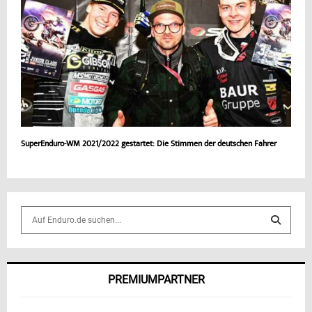
SuperEnduro-WM 2021/2022 gestartet: Die Stimmen der deutschen Fahrer
S
e
a
S
r
c
E
PREMIUMPARTNER
h
f
A