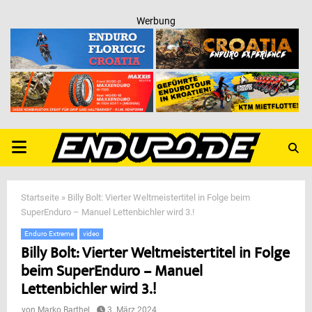
Werbung
PRIMARY
MENU
Startseite
»
Billy Bolt: Vierter Weltmeistertitel in Folge beim
SuperEnduro – Manuel Lettenbichler wird 3.!
Enduro Extreme
video
Billy Bolt: Vierter Weltmeistertitel in Folge
beim SuperEnduro – Manuel
Lettenbichler wird 3.!
von
Marko Barthel
3. März 2024