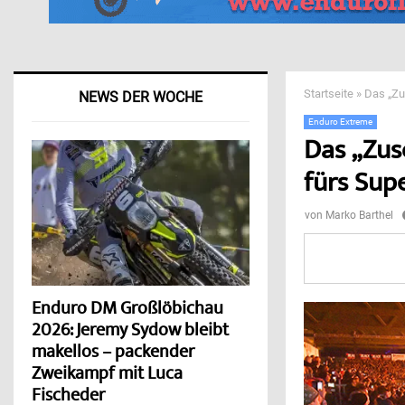
Startseite
»
Das „Zu
NEWS DER WOCHE
Enduro Extreme
Das „Zus
fürs Sup
von
Marko Barthel
Enduro DM Großlöbichau
2026: Jeremy Sydow bleibt
makellos – packender
Zweikampf mit Luca
Fischeder