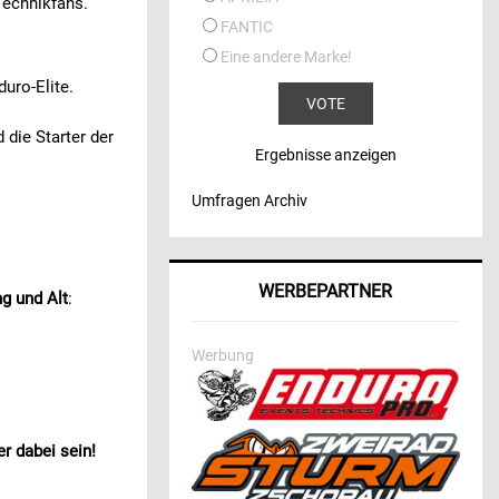
Technikfans.
FANTIC
Eine andere Marke!
uro-Elite.
die Starter der
Ergebnisse anzeigen
Umfragen Archiv
WERBEPARTNER
ng und Alt
:
Werbung
er dabei sein!