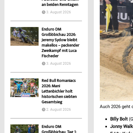
an beiden Renntagen
3. August 2026
Enduro DM
Großlöbichau 2026:
Jeremy Sydow bleibt
makellos – packender
Zweikampf mit Luca
Fischeder
3. August 2026
Red Bull Romaniacs
2026: Mani
Lettenbichler holt
historischen siebten
Gesamtsieg
Auch 2026 geht 
2. August 2026
Billy Bolt
(G
Jonny Walk
Enduro DM
Großlöbichau, Tag 1: