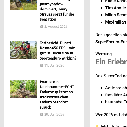
Eddie Karl
Jeremy Sydow
Tim Apolle
dominiert, Henry
Strauss sorgt für die
Milan Schm
Sensation
Maximilian
2. August 2026
Dazu gesellen s
SuperEnduro-Eur
Testbericht: Ducati
Desmo450 EDS – wie
gut ist Ducatis neue
Werbung
Sportenduro wirklich?
Ein Erleb
31. Juli 2026
Das SuperEnduro 
Premiere in
Lauchhammer: ECHT
Actionreic
Endurocup kehrt an
familiäre 
traditionsreichen
hautnahe Er
Enduro-Standort
zurück
Wer 2026 mit dab
29. Juli 2026
Mehr Infos un