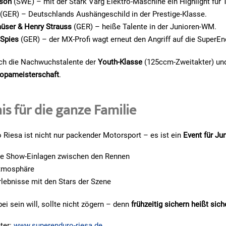
sson
(SWE) – mit der Stark Varg Elektro-Maschine ein Highlight für 
(GER) – Deutschlands Aushängeschild in der Prestige-Klasse.
üser & Henry Strauss
(GER) – heiße Talente in der Junioren-WM.
 Spies
(GER) – der MX-Profi wagt erneut den Angriff auf die SuperEnd
ich die Nachwuchstalente der
Youth-Klasse
(125ccm-Zweitakter) und 
opameisterschaft
.
nis für die ganze Familie
Riesa ist nicht nur packender Motorsport – es ist ein
Event für Ju
he Show-Einlagen zwischen den Rennen
Atmosphäre
lebnisse mit den Stars der Szene
ei sein will, sollte nicht zögern – denn
frühzeitig sichern heißt sich
ter:
www.superenduro-riesa.de