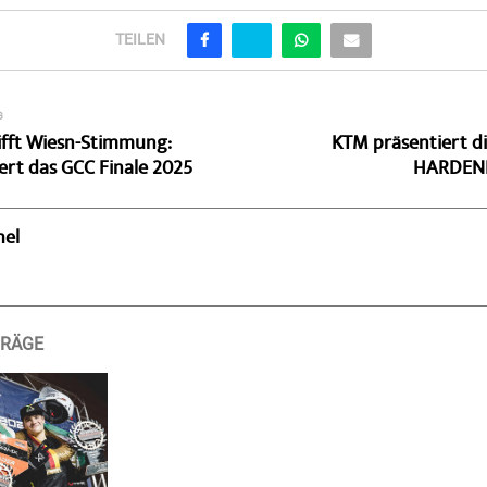
TEILEN
G
ifft Wiesn-Stimmung:
KTM präsentiert d
ert das GCC Finale 2025
HARDEND
hel
TRÄGE