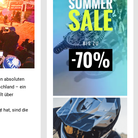
en absoluten
chland – ein
lt über
t hat, sind die