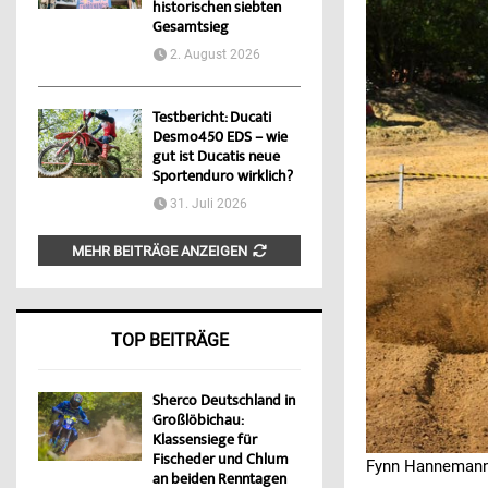
historischen siebten
Gesamtsieg
2. August 2026
Testbericht: Ducati
Desmo450 EDS – wie
gut ist Ducatis neue
Sportenduro wirklich?
31. Juli 2026
MEHR BEITRÄGE ANZEIGEN
TOP BEITRÄGE
Sherco Deutschland in
Großlöbichau:
Klassensiege für
Fischeder und Chlum
Fynn Hanneman
an beiden Renntagen