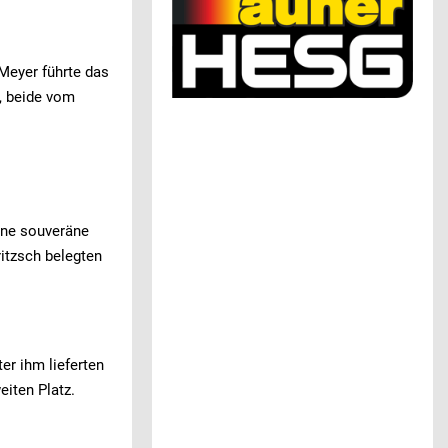
 Meyer führte das
l, beide vom
ine souveräne
ritzsch belegten
er ihm lieferten
iten Platz.