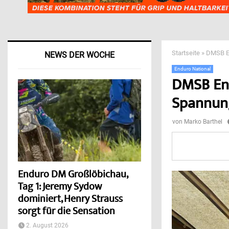
Startseite
»
DMSB En
NEWS DER WOCHE
Enduro National
DMSB End
Spannun
von
Marko Barthel
Enduro DM Großlöbichau,
Tag 1: Jeremy Sydow
dominiert, Henry Strauss
sorgt für die Sensation
2. August 2026