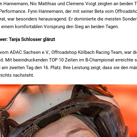
nn Hannemann, Nic Matthias und Clemens Voigt zeigten an beiden T
Performance. Fynn Hannemann, der mit seiner Beta vom Offroadsh
rat, war besonders herausragend. Er dominierte die meisten Sonde
t einem komfortablen Vorsprung den Sieg an beiden Tagen.
er: Tanja Schlosser glänzt
 vom ADAC Sachsen e.V., Offroadshop Kölbach Racing Team, war di
ld. Mit beeindruckenden TOP 10 Zeiten im B-Championat erreichte 
d am zweiten Tag den 16. Platz. Ihre Leistung zeigt, dass sie den mä
nichts nachsteht.