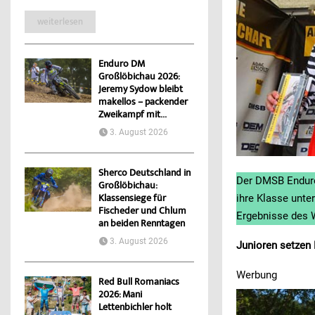
weiterlesen
Enduro DM
Großlöbichau 2026:
Jeremy Sydow bleibt
makellos – packender
Zweikampf mit...
3. August 2026
Sherco Deutschland in
Der DMSB Enduro 
Großlöbichau:
ihre Klasse unte
Klassensiege für
Fischeder und Chlum
Ergebnisse des
an beiden Renntagen
3. August 2026
Junioren setze
Werbung
Red Bull Romaniacs
2026: Mani
Lettenbichler holt