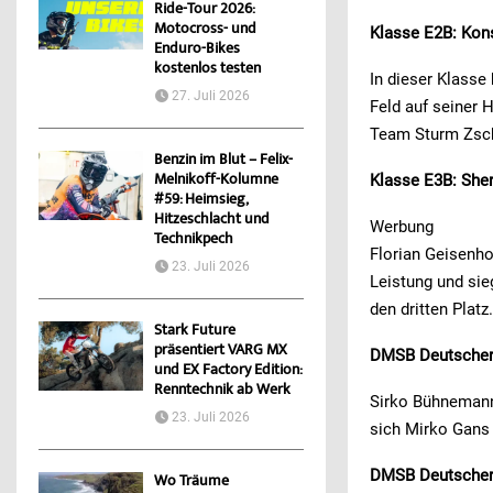
Ride-Tour 2026:
Motocross- und
Klasse E2B: Kon
Enduro-Bikes
kostenlos testen
In dieser Klasse
27. Juli 2026
Feld auf seiner 
Team Sturm Zsc
Benzin im Blut – Felix-
Melnikoff-Kolumne
Klasse E3B: She
#59: Heimsieg,
Hitzeschlacht und
Werbung
Technikpech
Florian Geisenh
23. Juli 2026
Leistung und sie
den dritten Platz
Stark Future
präsentiert VARG MX
DMSB Deutscher 
und EX Factory Edition:
Renntechnik ab Werk
Sirko Bühnemann,
23. Juli 2026
sich Mirko Gans
DMSB Deutscher 
Wo Träume