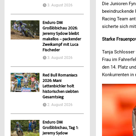
Die Junioren Fy
3. August 2026
beeindruckende 
Racing Team ant
Enduro DM
sicherte sich mi
Großlöbichau 2026:
Jeremy Sydow bleibt
Starke Frauenpow
makellos – packender
Zweikampf mit Luca
Fischeder
Tanja Schlosser
3. August 2026
Frau im Fahrerfe
den 14. Platz un
Konkurrenten in 
Red Bull Romaniacs
2026: Mani
Lettenbichler holt
historischen siebten
Gesamtsieg
2. August 2026
Enduro DM
Großlöbichau, Tag 1:
Jeremy Sydow