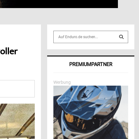
S
e
a
oller
S
r
c
E
PREMIUMPARTNER
h
f
A
o
Werbung
r
R
:
C
H