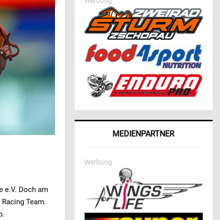
Werbung
MEDIENPARTNER
Werbung
ce e.V. Doch am
h Racing Team.
b.