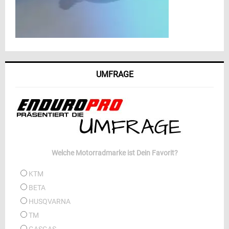
UMFRAGE
Welche Motorradmarke ist Dein Favorit?
KTM
BETA
HUSQVARNA
TM
GASGAS