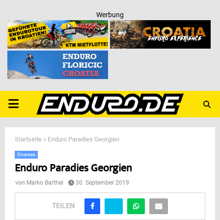
Werbung
PRIMARY
MENU
Startseite
»
Enduro Paradies Georgien
Diverses
Enduro Paradies Georgien
von
Marko Barthel
30. September 2019
TEILEN