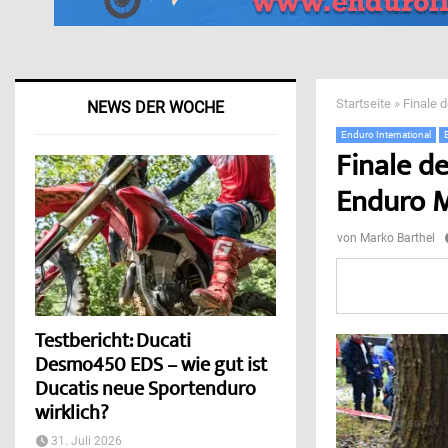
Startseite
»
Finale 
NEWS DER WOCHE
Enduro International
Finale d
Enduro M
von
Marko Barthel
Testbericht: Ducati
Desmo450 EDS – wie gut ist
Ducatis neue Sportenduro
wirklich?
31. Juli 2026