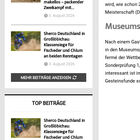
makellos – packender
wird, wie schon 
Zweikampf mit...
Meisterschaft (D
3. August 2026
Museumsp
Sherco Deutschland in
Großlöbichau:
Nach einem Gast
Klassensiege für
in den Museumspa
Fischeder und Chlum
an beiden Renntagen
fermé der Wettb
3. August 2026
Sonderprüfung 1,
interessant ist 
MEHR BEITRÄGE ANZEIGEN
Gesteinsfunde s
TOP BEITRÄGE
Sherco Deutschland in
Großlöbichau:
Klassensiege für
Fischeder und Chlum