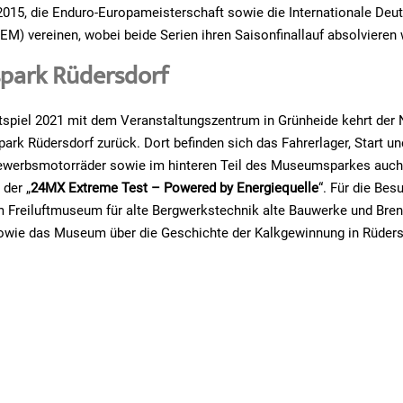
2015, die Enduro-Europameisterschaft sowie die Internationale De
EM) vereinen, wobei beide Serien ihren Saisonfinallauf absolvieren
ark Rüdersdorf
spiel 2021 mit dem Veranstaltungszentrum in Grünheide kehrt de
rk Rüdersdorf zurück. Dort befinden sich das Fahrerlager, Start und
ewerbsmotorräder sowie im hinteren Teil des Museumsparkes auch
 der „
24MX Extreme Test – Powered by Energiequelle
“. Für die Bes
im Freiluftmuseum für alte Bergwerkstechnik alte Bauwerke und Bren
owie das Museum über die Geschichte der Kalkgewinnung in Rüders