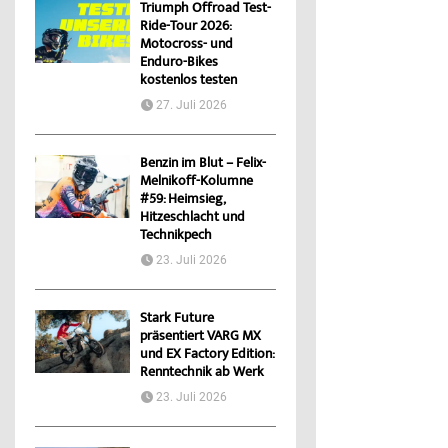
Triumph Offroad Test-
Ride-Tour 2026:
Motocross- und
Enduro-Bikes
kostenlos testen
27. Juli 2026
Benzin im Blut – Felix-
Melnikoff-Kolumne
#59: Heimsieg,
Hitzeschlacht und
Technikpech
23. Juli 2026
Stark Future
präsentiert VARG MX
und EX Factory Edition:
Renntechnik ab Werk
23. Juli 2026