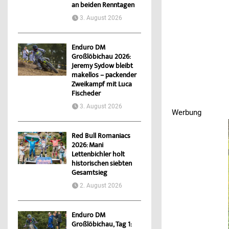
an beiden Renntagen
3. August 2026
Enduro DM
Großlöbichau 2026:
Jeremy Sydow bleibt
makellos – packender
Zweikampf mit Luca
Fischeder
3. August 2026
Werbung
Werbung
Werbung
Red Bull Romaniacs
2026: Mani
Lettenbichler holt
historischen siebten
Gesamtsieg
2. August 2026
Enduro DM
Großlöbichau, Tag 1: