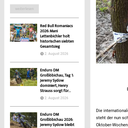
weiterlesen
Red Bull Romaniacs
2026: Mani
Lettenbichler holt
historischen siebten
Gesamtsieg
2. August 2026
Enduro DM
Großlöbichau, Tag 1:
Jeremy Sydow
dominiert, Henry
Strauss sorgt für...
2. August 2026
Die internation
Enduro DM
steht der nun s
Großlöbichau 2026:
Oktober-Wochene
Jeremy Sydow bleibt