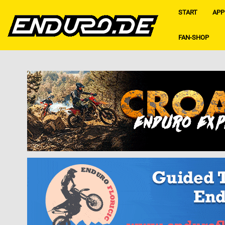
START
APP
FAN-SHOP