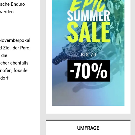
utsche Enduro
 werden.
r Novemberpokal
 Ziel, der Parc
 die
ucher ebenfalls
nöfen, fossile
dorf.
UMFRAGE