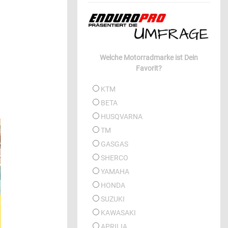
Welche Motorradmarke ist Dein
Favorit?
KTM
BETA
HUSQVARNA
TM
GASGAS
SHERCO
YAMAHA
HONDA
SUZUKI
KAWASAKI
APRILIA