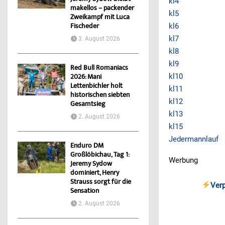
kl4
makellos – packender
kl5
Zweikampf mit Luca
kl6
Fischeder
kl7
3. August 2026
kl8
kl9
Red Bull Romaniacs
kl10
2026: Mani
Lettenbichler holt
kl11
historischen siebten
kl12
Gesamtsieg
kl13
2. August 2026
kl15
Jedermannlauf
Enduro DM
Großlöbichau, Tag 1:
Werbung
Jeremy Sydow
dominiert, Henry
Strauss sorgt für die
Ver
Sensation
2. August 2026