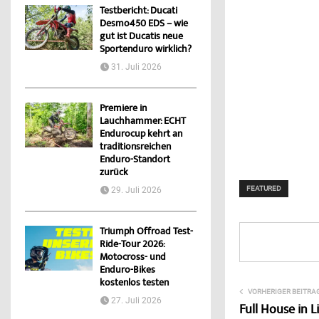
Testbericht: Ducati
Desmo450 EDS – wie
gut ist Ducatis neue
Sportenduro wirklich?
31. Juli 2026
Premiere in
Lauchhammer: ECHT
Endurocup kehrt an
traditionsreichen
Enduro-Standort
zurück
FEATURED
29. Juli 2026
Triumph Offroad Test-
Ride-Tour 2026:
Motocross- und
Enduro-Bikes
kostenlos testen
VORHERIGER BEITRA
27. Juli 2026
Full House in 