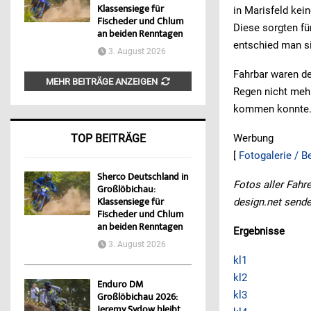
Klassensiege für
in Marisfeld ke
Fischeder und Chlum
Diese sorgten fü
an beiden Renntagen
entschied man si
3. August 2026
Fahrbar waren de
MEHR BEITRÄGE ANZEIGEN
Regen nicht meh
kommen konnte
Werbung
TOP BEITRÄGE
[
Fotogalerie / B
Sherco Deutschland in
Fotos aller Fahr
Großlöbichau:
design.net send
Klassensiege für
Fischeder und Chlum
an beiden Renntagen
Ergebnisse
3. August 2026
kl1
kl2
Enduro DM
kl3
Großlöbichau 2026:
Jeremy Sydow bleibt