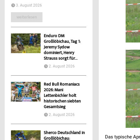
3. August 2026
weiterlesen
Enduro DM
Großlöbichau, Tag 1:
Jeremy Sydow
dominiert, Henry
Strauss sorgt für...
2. August 2026
Red Bull Romaniacs
2026: Mani
Lettenbichler holt
historischen siebten
Gesamtsieg
2. August 2026
Sherco Deutschland in
Das typische Ap
Großlöbichau: