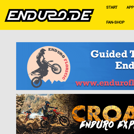
START
APP
FAN-SHOP