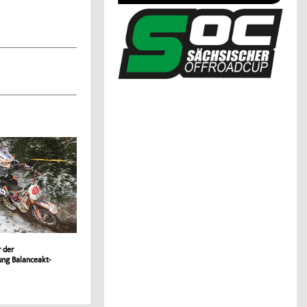
r der
ung Balanceakt-