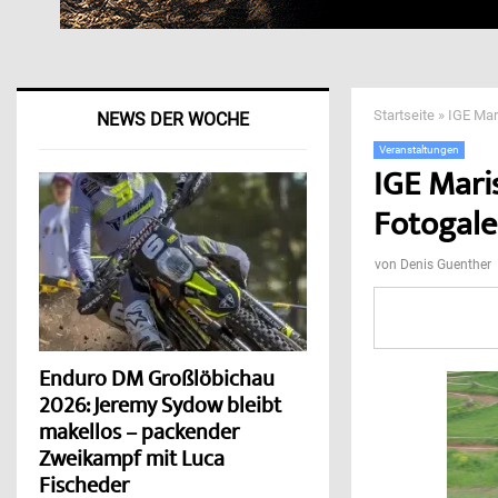
Startseite
»
IGE Mar
NEWS DER WOCHE
Veranstaltungen
IGE Mari
Fotogaler
von
Denis Guenther
Enduro DM Großlöbichau
2026: Jeremy Sydow bleibt
makellos – packender
Zweikampf mit Luca
Fischeder