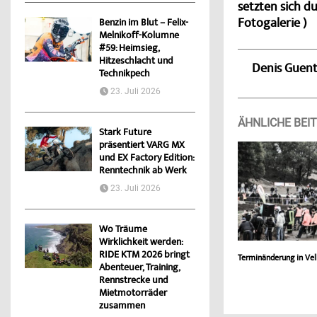
setzten sich du
Fotogalerie )
Benzin im Blut – Felix-
Melnikoff-Kolumne
#59: Heimsieg,
Hitzeschlacht und
Denis Guen
Technikpech
23. Juli 2026
ÄHNLICHE BEI
Stark Future
präsentiert VARG MX
und EX Factory Edition:
Renntechnik ab Werk
23. Juli 2026
Wo Träume
Wirklichkeit werden:
RIDE KTM 2026 bringt
Terminänderung in Vel
Abenteuer, Training,
Rennstrecke und
Mietmotorräder
zusammen