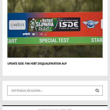
UPDATE ISDE: FIM HEBT DISQUALIFIKATION AUF
S
e
a
S
r
c