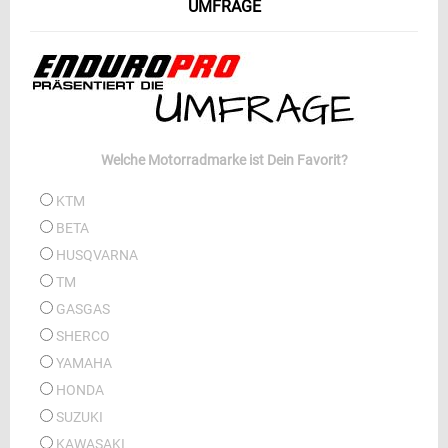
UMFRAGE
Welche Motorradmarke ist Dein Favorit?
KTM
BETA
HUSQVARNA
TM
GASGAS
SHERCO
YAMAHA
HONDA
SUZUKI
KAWASAKI