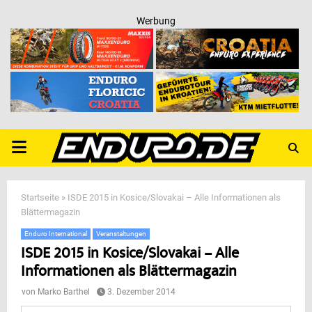
Werbung
PRIMARY
MENU
Startseite
»
ISDE 2015 in Kosice/Slovakai – Alle Informationen als
Blättermagazin
Enduro International
Veranstaltungen
ISDE 2015 in Kosice/Slovakai – Alle
Informationen als Blättermagazin
von
Marko Barthel
3. Dezember 2014