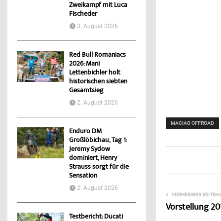
Zweikampf mit Luca
Fischeder
3. August 2026
Red Bull Romaniacs
2026: Mani
Lettenbichler holt
historischen siebten
Gesamtsieg
2. August 2026
MACIAG OFFROAD
Enduro DM
Großlöbichau, Tag 1:
Jeremy Sydow
dominiert, Henry
Strauss sorgt für die
Sensation
2. August 2026
VORHERIGER BEITRA
Vorstellung 20
Testbericht: Ducati