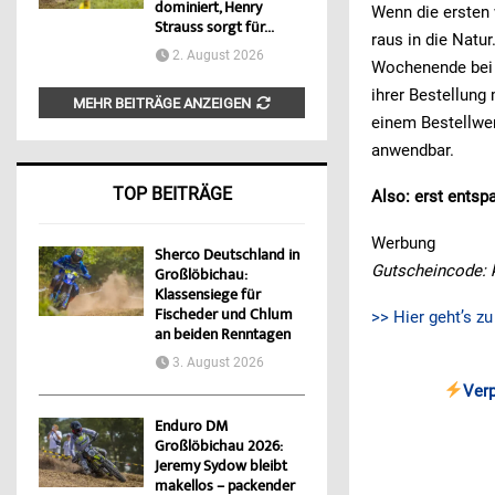
dominiert, Henry
Wenn die ersten 
Strauss sorgt für...
raus in die Natu
2. August 2026
Wochenende bei M
ihrer Bestellung
MEHR BEITRÄGE ANZEIGEN
einem Bestellwer
anwendbar.
TOP BEITRÄGE
Also: erst entsp
Werbung
Sherco Deutschland in
Gutscheincode: 
Großlöbichau:
Klassensiege für
Fischeder und Chlum
>> Hier geht’s z
an beiden Renntagen
3. August 2026
Ver
Enduro DM
Großlöbichau 2026:
Jeremy Sydow bleibt
makellos – packender