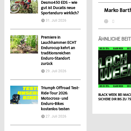
Desmo450 EDS – wie
gut ist Ducatis neue
Marko Bart
Sportenduro wirklich?
31. Juli 2026
Premiere in
ÄHNLICHE BEI
Lauchhammer: ECHT
Endurocup kehrt an
traditionsreichen
Enduro-Standort
zurück
29. Juli 2026
Triumph Offroad Test-
Ride-Tour 2026:
BLACK WEEK BEI MAC
Motocross- und
SICHERE DIR BIS ZU 7
Enduro-Bikes
kostenlos testen
27. Juli 2026