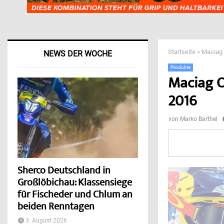
Startseite
»
Maciag 
NEWS DER WOCHE
Produkte
Maciag O
2016
von
Marko Barthel
Sherco Deutschland in
Großlöbichau: Klassensiege
für Fischeder und Chlum an
beiden Renntagen
3. August 2026