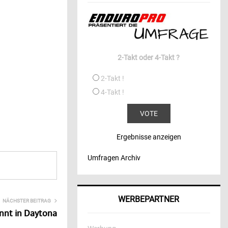
2-Takt oder 4-Takt ?
2-Takt !
4-Takt !
Ergebnisse anzeigen
Umfragen Archiv
WERBEPARTNER
NÄCHSTER BEITRAG
nnt in Daytona