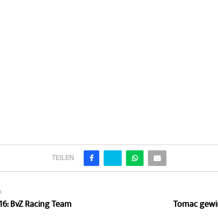
TEILEN
G
16: BvZ Racing Team
Tomac gewi