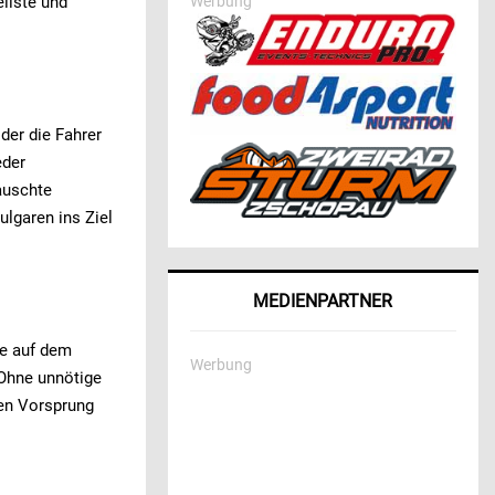
Werbung
llste und
der die Fahrer
eder
auschte
lgaren ins Ziel
MEDIENPARTNER
te auf dem
Werbung
 Ohne unnötige
len Vorsprung