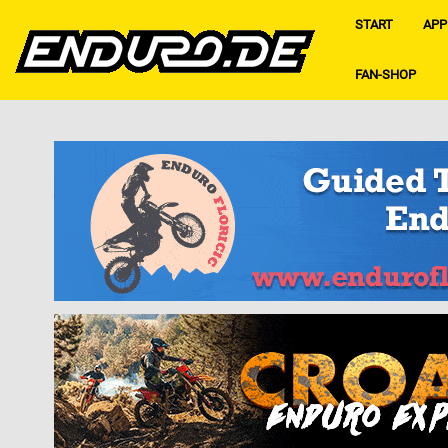
START
APP
FAN-SHOP