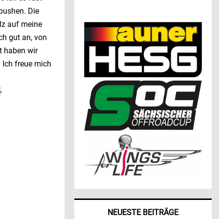
 pushen. Die
lz auf meine
ch gut an, von
t haben wir
 Ich freue mich
4
NEUESTE BEITRÄGE