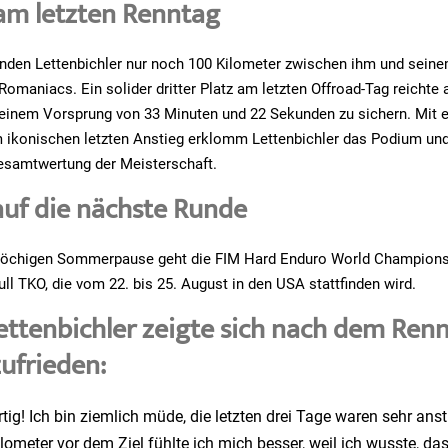
am letzten Renntag
den Lettenbichler nur noch 100 Kilometer zwischen ihm und seine
 Romaniacs. Ein solider dritter Platz am letzten Offroad-Tag reichte
einem Vorsprung von 33 Minuten und 22 Sekunden zu sichern. Mit 
m ikonischen letzten Anstieg erklomm Lettenbichler das Podium un
Gesamtwertung der Meisterschaft.
auf die nächste Runde
wöchigen Sommerpause geht die FIM Hard Enduro World Championshi
ull TKO, die vom 22. bis 25. August in den USA stattfinden wird.
ttenbichler zeigte sich nach dem Ren
zufrieden:
tig! Ich bin ziemlich müde, die letzten drei Tage waren sehr ans
ilometer vor dem Ziel fühlte ich mich besser, weil ich wusste, das