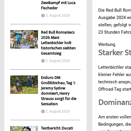
Zweikampf mit Luca
Fischeder
Die Red Bull Rom
3. August 2026
Ausgabe 2024 wur
stellen, gefolgt
23 Stunden Fahrz
Red Bull Romaniacs
2026: Mani
Lettenbichler holt
Werbung
historischen siebten
Starker S
Gesamtsieg
2. August 2026
Lettenbichler st
kleiner Fehler a
Enduro DM
technisch anspr
Großlöbichau, Tag 1:
Jeremy Sydow
Offroad-Tag star
dominiert, Henry
Strauss sorgt für die
Dominanz
Sensation
2. August 2026
Am ersten vollen
Bedingungen, die
Testbericht: Ducati