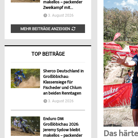
makellos – packender
Zweikampf mit...
3. August 2026
MEHR BEITRÄGE ANZEIGEN
TOP BEITRÄGE
Sherco Deutschland in
Großlöbichau:
Klassensiege für
Fischeder und Chlum
an beiden Renntagen
3. August 2026
Enduro DM
Großlöbichau 2026:
Jeremy Sydow bleibt
Das härt
makellos – packender