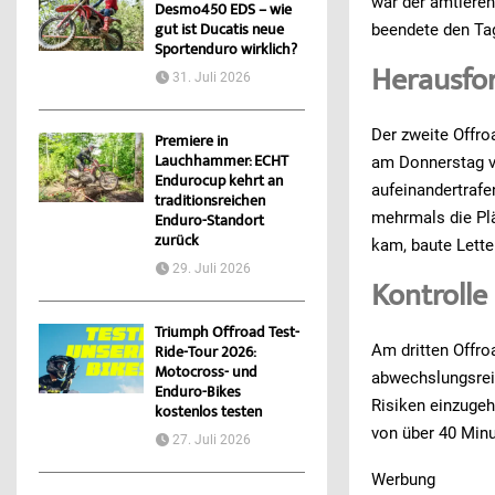
war der amtieren
Desmo450 EDS – wie
gut ist Ducatis neue
beendete den Ta
Sportenduro wirklich?
Herausfo
31. Juli 2026
Der zweite Offro
Premiere in
Lauchhammer: ECHT
am Donnerstag v
Endurocup kehrt an
aufeinandertrafe
traditionsreichen
mehrmals die Plä
Enduro-Standort
zurück
kam, baute Lette
29. Juli 2026
Kontrolle
Triumph Offroad Test-
Am dritten Offro
Ride-Tour 2026:
Motocross- und
abwechslungsreic
Enduro-Bikes
Risiken einzugeh
kostenlos testen
von über 40 Minu
27. Juli 2026
Werbung