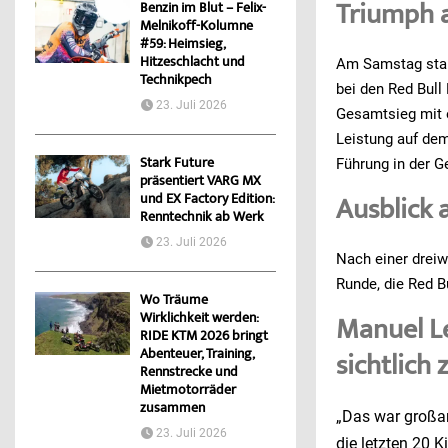
Triumph 
Benzin im Blut – Felix-
Melnikoff-Kolumne
#59: Heimsieg,
Hitzeschlacht und
Am Samstag stan
Technikpech
bei den Red Bull
23. Juli 2026
Gesamtsieg mit 
Leistung auf de
Stark Future
Führung in der 
präsentiert VARG MX
und EX Factory Edition:
Ausblick 
Renntechnik ab Werk
23. Juli 2026
Nach einer drei
Runde, die Red B
Wo Träume
Wirklichkeit werden:
Manuel Le
RIDE KTM 2026 bringt
Abenteuer, Training,
sichtlich 
Rennstrecke und
Mietmotorräder
zusammen
„Das war großar
23. Juli 2026
die letzten 20 K