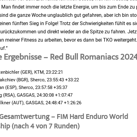
. Man findet immer noch die letzte Energie, um bis zum Ende zu
ind die ganze Woche unglaublich gut gefahren, aber ich bin sto
nen fünften Sieg in Folge! Trotz der Schwierigkeiten fühlt es si
zurückzukommen und direkt wieder an die Spitze zu fahren. Jetz
an meiner Fitness zu arbeiten, bevor es dann bei TKO weitergeht.
uf.“
e Ergebnisse – Red Bull Romaniacs 202
enbichler (GER), KTM, 23:22:21
kchiev (BGR), Sherco, 23:55:43 +33:22
n (ESP), Sherco, 23:57:58 +35:37
 (RSA), GASGAS, 24:30:08 +1:07:47
lkner (AUT), GASGAS, 24:48:47 +1:26:26
 Gesamtwertung – FIM Hard Enduro World
ip (nach 4 von 7 Runden)