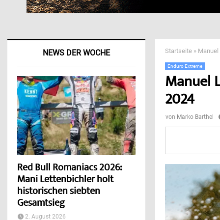
Startseite
»
Manuel 
NEWS DER WOCHE
Enduro Extreme
Manuel L
2024
von
Marko Barthel
Red Bull Romaniacs 2026:
Mani Lettenbichler holt
historischen siebten
Gesamtsieg
2. August 2026