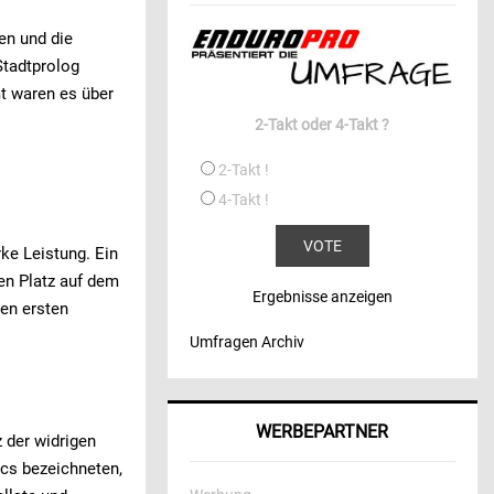
en und die
Stadtprolog
mt waren es über
2-Takt oder 4-Takt ?
2-Takt !
4-Takt !
rke Leistung. Ein
ten Platz auf dem
Ergebnisse anzeigen
en ersten
Umfragen Archiv
WERBEPARTNER
z der widrigen
acs bezeichneten,