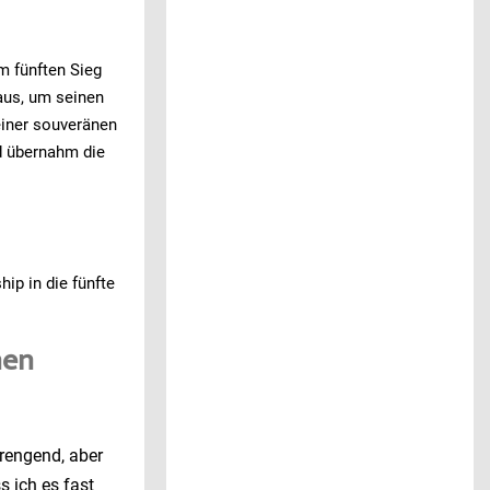
m fünften Sieg
 aus, um seinen
einer souveränen
d übernahm die
p in die fünfte
nen
trengend, aber
s ich es fast