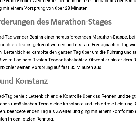
de Hard Enduro Weltmeister bei neun der elf Checkpoints der Schne
g mit einem Vorsprung von über 28 Minuten.
rderungen des Marathon-Stages
ad-Tag war der Beginn einer herausfordernden Marathon-Etappe, bei 
on ihren Teams getrennt wurden und erst am Freitagnachmittag wi
n. Lettenbichler kämpfte den ganzen Tag über um die Führung und t
tze mit seinem Rivalen Teodor Kabakchiev. Obwohl er hinter dem Bu
nbichler seinen Vorsprung auf fast 35 Minuten aus.
 und Konstanz
ad-Tag behielt Lettenbichler die Kontrolle über das Rennen und zeig
hen rumänischen Terrain eine konstante und fehlerfreie Leistung.
en, beendete er den Tag als Zweiter und ging mit einem komfortab
ten in den letzten Renntag.