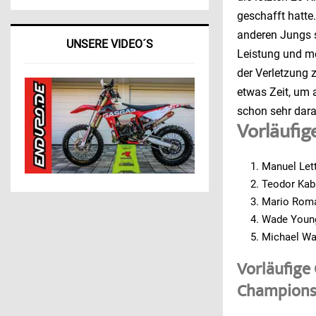
geschafft hatte
anderen Jungs s
UNSERE VIDEO´S
Leistung und mei
der Verletzung 
etwas Zeit, um 
schon sehr dara
Vorläufig
Manuel Lett
Teodor Kaba
Mario Roma
Wade Young
Michael Wa
Vorläufige
Championsh