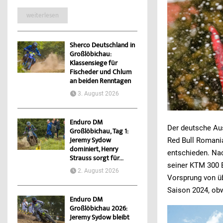
weiterlesen
Sherco Deutschland in
Großlöbichau:
Klassensiege für
Fischeder und Chlum
an beiden Renntagen
3. August 2026
Enduro DM
Der deutsche A
Großlöbichau, Tag 1:
Red Bull Romania
Jeremy Sydow
dominiert, Henry
entschieden. Nac
Strauss sorgt für...
seiner KTM 300 
2. August 2026
Vorsprung von üb
Saison 2024, obw
Enduro DM
Großlöbichau 2026:
Jeremy Sydow bleibt