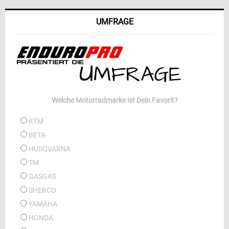
UMFRAGE
Welche Motorradmarke ist Dein Favorit?
KTM
BETA
HUSQVARNA
TM
GASGAS
SHERCO
YAMAHA
HONDA