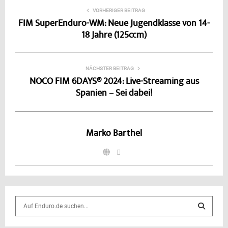
VORHERIGER BEITRAG
FIM SuperEnduro-WM: Neue Jugendklasse von 14-
18 Jahre (125ccm)
NÄCHSTER BEITRAG
NOCO FIM 6DAYS® 2024: Live-Streaming aus
Spanien – Sei dabei!
Marko Barthel
S
e
a
S