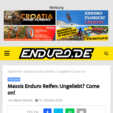
Werbung
PRIMARY
MENU
Startseite
»
Maxxis Enduro Reifen: Ungeliebt? Come on!
Produkte
Maxxis Enduro Reifen: Ungeliebt? Come
on!
von
Marko Barthel
10. Oktober 2024
TEILEN