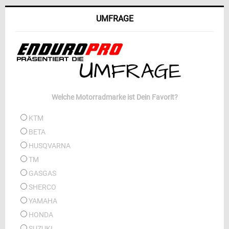
UMFRAGE
Welche Motorradmarke ist Dein Favorit?
KTM
BETA
HUSQVARNA
TM
GASGAS
SHERCO
YAMAHA
HONDA
SUZUKI