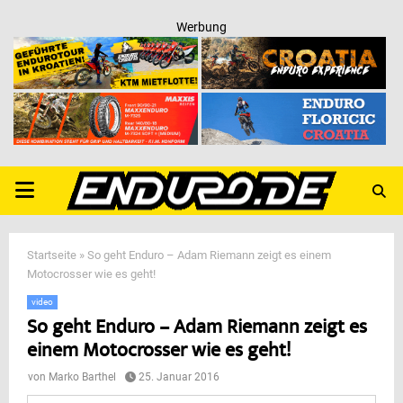
Werbung
PRIMARY
MENU
Startseite
»
So geht Enduro – Adam Riemann zeigt es einem
Motocrosser wie es geht!
video
So geht Enduro – Adam Riemann zeigt es
einem Motocrosser wie es geht!
von
Marko Barthel
25. Januar 2016